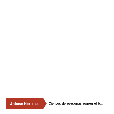
Últimas Noticias
Cientos de personas ponen el broche final a las fiestas de La Salud de Lieres con la tradicional merienda