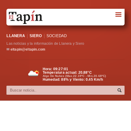
☰
Portada
LLANERA
SIERO
SOCIEDAD
Sociedad
Las noticias y la información de Llanera y Siero
Política
✉
eltapin@eltapin.com
Deportes
Hora:
09:27:02
Temperatura actual:
20.88
°C
Varios
Algo De Nubes (Max.22.19ºC - Min.20.68ºC)
Humedad: 88% y Viento: 0.45 Km/h
Cultura
Asturias
Videos
Carta al director