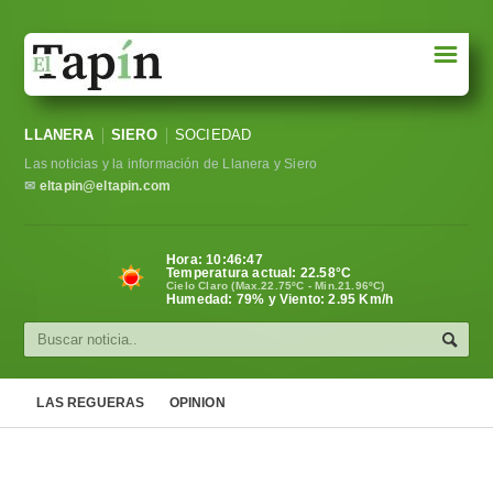
☰
Portada
LLANERA
SIERO
SOCIEDAD
Sociedad
Las noticias y la información de Llanera y Siero
Política
✉
eltapin@eltapin.com
Deportes
Hora:
10:46:48
Temperatura actual:
22.58
°C
Varios
Cielo Claro (Max.22.75ºC - Min.21.96ºC)
Humedad: 79% y Viento: 2.95 Km/h
Cultura
Asturias
LAS REGUERAS
OPINION
Videos
Carta al director