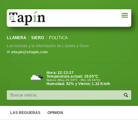
☰
Portada
LLANERA
SIERO
POLÍTICA
Sociedad
Las noticias y la información de Llanera y Siero
Política
✉
eltapin@eltapin.com
Deportes
Hora:
22:13:38
Temperatura actual:
19.05
°C
Varios
Nubes (Max.20.53ºC - Min.18.56ºC)
Humedad: 82% y Viento: 1.32 Km/h
Cultura
Asturias
LAS REGUERAS
OPINION
Videos
Carta al director