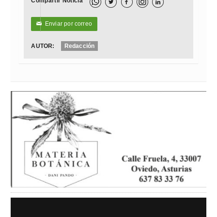
Compartir Noticia



Enviar por correo
✉
AUTOR:
Redacción