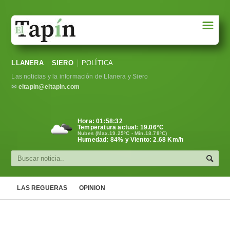
☰
Portada
LLANERA
SIERO
POLÍTICA
Sociedad
Las noticias y la información de Llanera y Siero
Política
✉
eltapin@eltapin.com
Deportes
Hora:
01:58:33
Temperatura actual:
19.06
°C
Varios
Nubes (Max.19.25ºC - Min.18.78ºC)
Humedad: 84% y Viento: 2.68 Km/h
Cultura
Asturias
LAS REGUERAS
OPINION
Videos
Carta al director