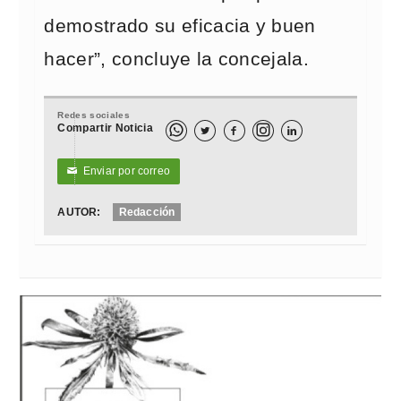
demostrado su eficacia y buen
hacer”, concluye la concejala.
Redes sociales
Compartir Noticia



Enviar por correo
✉
AUTOR:
Redacción