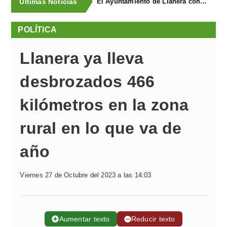
Últimas Noticias
El Ayuntamiento de Llanera concluye la campaña de trampeo contra la avispa asiática con la captura de 1.330 reinas
POLÍTICA
Llanera ya lleva
desbrozados 466
kilómetros en la zona
rural en lo que va de
año
Viernes 27 de Octubre del 2023 a las 14:03
➕
Aumentar texto
➖
Reducir texto