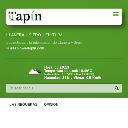
☰
Portada
LLANERA
SIERO
CULTURA
Sociedad
Las noticias y la información de Llanera y Siero
Política
✉
eltapin@eltapin.com
Deportes
Hora:
05:29:13
Temperatura actual:
18.49
°C
Varios
Nubes (Max.19.74ºC - Min.17.67ºC)
Humedad: 87% y Viento: 0.5 Km/h
Cultura
Asturias
LAS REGUERAS
OPINION
Videos
Carta al director