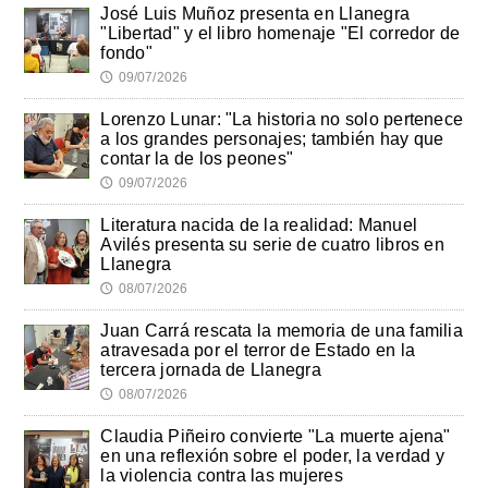
José Luis Muñoz presenta en Llanegra
"Libertad" y el libro homenaje "El corredor de
fondo"
09/07/2026
🕔
Lorenzo Lunar: "La historia no solo pertenece
a los grandes personajes; también hay que
contar la de los peones"
09/07/2026
🕔
Literatura nacida de la realidad: Manuel
Avilés presenta su serie de cuatro libros en
Llanegra
08/07/2026
🕔
Juan Carrá rescata la memoria de una familia
atravesada por el terror de Estado en la
tercera jornada de Llanegra
08/07/2026
🕔
Claudia Piñeiro convierte "La muerte ajena"
en una reflexión sobre el poder, la verdad y
la violencia contra las mujeres