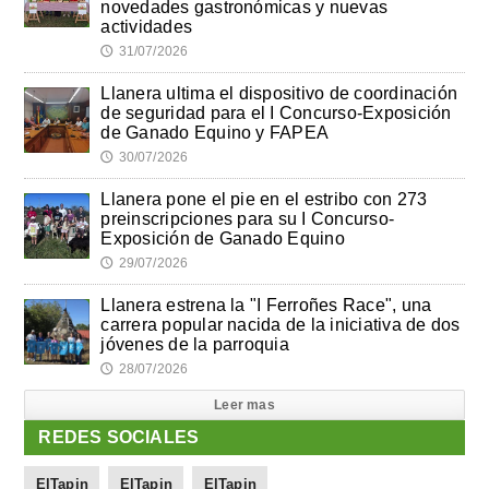
novedades gastronómicas y nuevas
actividades
31/07/2026
🕔
Llanera ultima el dispositivo de coordinación
de seguridad para el I Concurso-Exposición
de Ganado Equino y FAPEA
30/07/2026
🕔
Llanera pone el pie en el estribo con 273
preinscripciones para su I Concurso-
Exposición de Ganado Equino
29/07/2026
🕔
Llanera estrena la "I Ferroñes Race", una
carrera popular nacida de la iniciativa de dos
jóvenes de la parroquia
28/07/2026
🕔
Leer mas
REDES SOCIALES
ElTapin
ElTapin
ElTapin