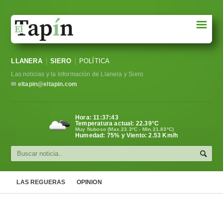
☰
Portada
LLANERA
SIERO
POLÍTICA
Sociedad
Las noticias y la información de Llanera y Siero
Política
✉
eltapin@eltapin.com
Deportes
Hora:
11:37:43
Temperatura actual:
22.39
°C
Varios
Muy Nuboso (Max.23.3ºC - Min.21.83ºC)
Humedad: 75% y Viento: 2.53 Km/h
Cultura
Asturias
LAS REGUERAS
OPINION
Videos
Carta al director