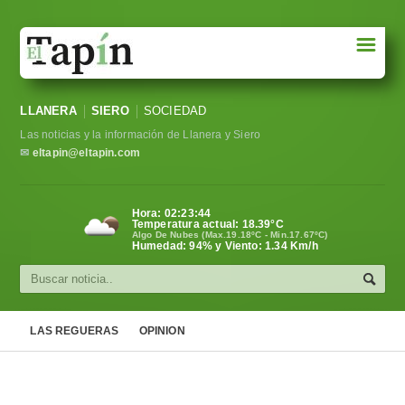
☰
Portada
LLANERA
SIERO
SOCIEDAD
Sociedad
Las noticias y la información de Llanera y Siero
Política
✉
eltapin@eltapin.com
Deportes
Hora:
02:23:45
Temperatura actual:
18.39
°C
Varios
Algo De Nubes (Max.19.18ºC - Min.17.67ºC)
Humedad: 94% y Viento: 1.34 Km/h
Cultura
Asturias
LAS REGUERAS
OPINION
Videos
Carta al director