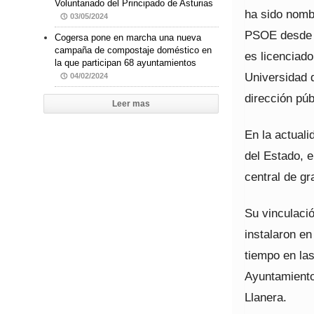
Voluntariado del Principado de Asturias
ha sido nombr
03/05/2024
PSOE desde l
Cogersa pone en marcha una nueva
campaña de compostaje doméstico en
es licenciad
la que participan 68 ayuntamientos
Universidad 
04/02/2024
dirección púb
Leer mas
En la actuali
del Estado, e
central de g
Su vinculaci
instalaron en
tiempo en las
Ayuntamiento 
Llanera.