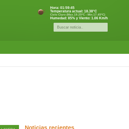
Hora:
01:59:46
Temperatura actual:
18.38
°C
Cielo Claro (Max.19.25ºC - Min.17.45ºC)
Humedad: 85% y Viento: 1.06 Km/h
Noticias recientes