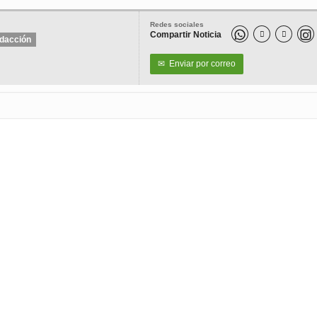
Redes sociales
Compartir Noticia


dacción
✉
Enviar por correo