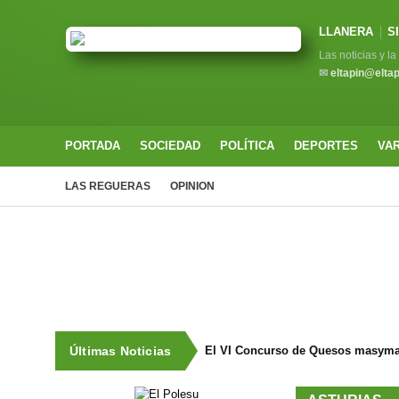
LLANERA
S
Las noticias y l
✉
eltapin@elta
PORTADA
SOCIEDAD
POLÍTICA
DEPORTES
VA
LAS REGUERAS
OPINION
Últimas Noticias
El VI Concurso de Quesos masyma