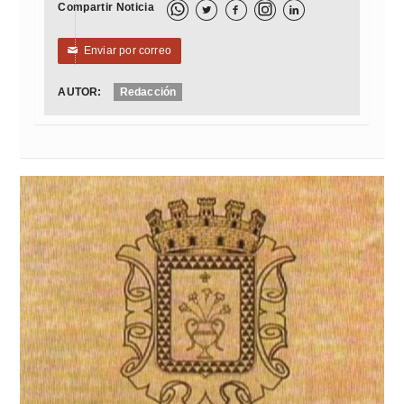
Compartir Noticia



Enviar por correo
✉
AUTOR:
Redacción