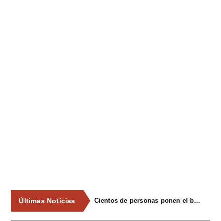
Últimas Noticias
Cientos de personas ponen el broche final a las fiestas de La Salud de Lieres con la tradicional merienda