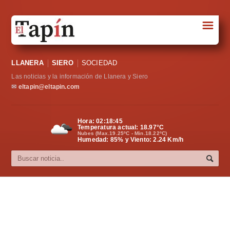
☰
Portada
LLANERA
SIERO
SOCIEDAD
Sociedad
Las noticias y la información de Llanera y Siero
Política
✉
eltapin@eltapin.com
Deportes
Hora:
02:18:45
Temperatura actual:
18.97
°C
Varios
Nubes (Max.19.25ºC - Min.18.22ºC)
Humedad: 85% y Viento: 2.24 Km/h
Cultura
Asturias
Videos
Carta al director