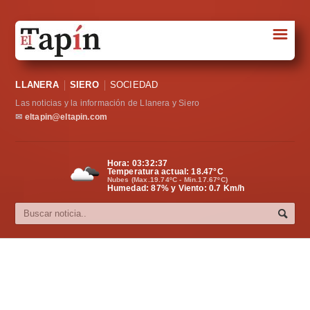
☰
Portada
LLANERA
SIERO
SOCIEDAD
Sociedad
Las noticias y la información de Llanera y Siero
Política
✉
eltapin@eltapin.com
Deportes
Hora:
03:32:38
Temperatura actual:
18.47
°C
Varios
Nubes (Max.19.74ºC - Min.17.67ºC)
Humedad: 87% y Viento: 0.7 Km/h
Cultura
Asturias
Videos
Carta al director