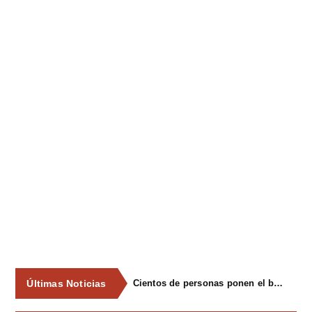
Últimas Noticias
Cientos de personas ponen el broche final a las fiestas de La Salud de Lieres con la tradicional merienda