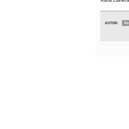
Rana Llanera
AUTOR:
Re