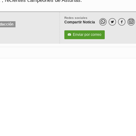
”, recientes campeones de Asturias.
Redes sociales
Compartir Noticia


dacción
Enviar por correo
✉