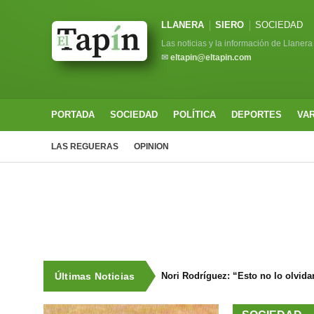
LLANERA
SIERO
SOCIEDAD
Las noticias y la información de Llanera
✉
eltapin@eltapin.com
PORTADA
SOCIEDAD
POLÍTICA
DEPORTES
VA
LAS REGUERAS
OPINION
Últimas Noticias
Nori Rodríguez: “Esto no lo olvidar