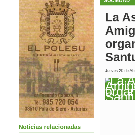
SOCIEDAD
La As
Amig
organ
Sant
Jueves 20 de Abr
Noticias relacionadas