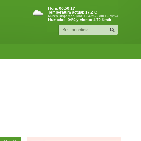
Hora:
06:50:18
Temperatura actual:
17.2
°C
Nubes Dispersas (Max.19.42ºC - Min.16.79ºC)
Humedad: 94% y Viento: 1.79 Km/h