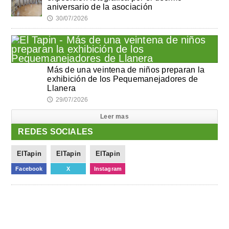
aniversario de la asociación
30/07/2026
🕔
Más de una veintena de niños preparan la
exhibición de los Pequemanejadores de
Llanera
29/07/2026
🕔
Leer mas
REDES SOCIALES
ElTapin
ElTapin
ElTapin
Facebook
X
Instagram