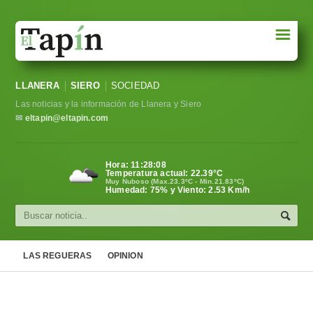
☰
Portada
LLANERA
SIERO
SOCIEDAD
Sociedad
Las noticias y la información de Llanera y Siero
Política
✉
eltapin@eltapin.com
Deportes
Hora:
11:28:09
Temperatura actual:
22.39
°C
Varios
Muy Nuboso (Max.23.3ºC - Min.21.83ºC)
Humedad: 75% y Viento: 2.53 Km/h
Cultura
Asturias
LAS REGUERAS
OPINION
Videos
Carta al director