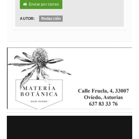
Enviar por correo
✉
AUTOR:
Redacción