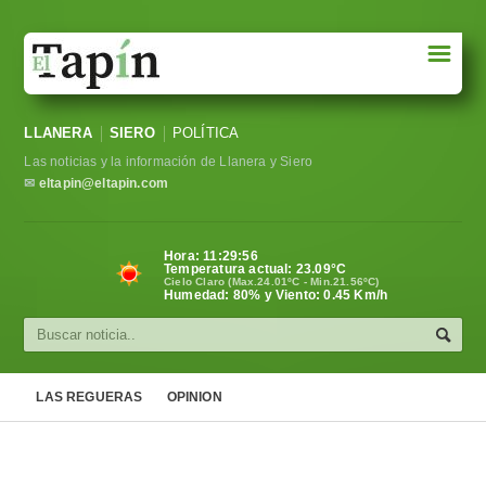
☰
Portada
LLANERA
SIERO
POLÍTICA
Sociedad
Las noticias y la información de Llanera y Siero
Política
✉
eltapin@eltapin.com
Deportes
Hora:
11:29:56
Temperatura actual:
23.09
°C
Varios
Cielo Claro (Max.24.01ºC - Min.21.56ºC)
Humedad: 80% y Viento: 0.45 Km/h
Cultura
Asturias
LAS REGUERAS
OPINION
Videos
Carta al director