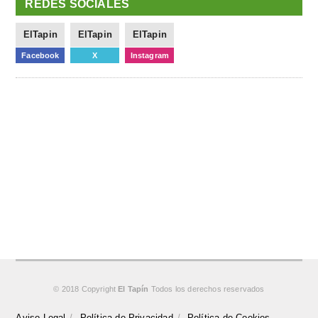
REDES SOCIALES
ElTapin
ElTapin
ElTapin
Facebook
X
Instagram
© 2018 Copyright
El Tapín
Todos los derechos reservados
Aviso Legal
Política de Privacidad
Política de Cookies