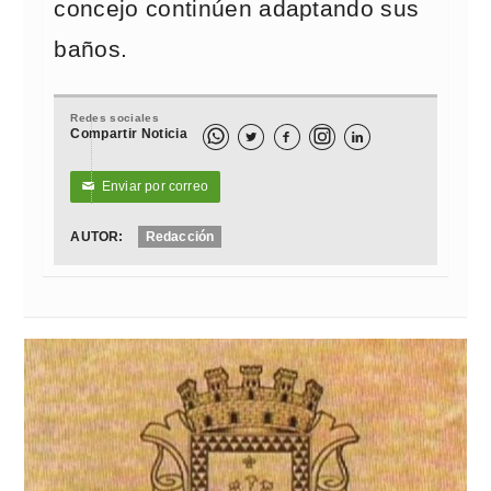
concejo continúen adaptando sus
baños.
Redes sociales
Compartir Noticia



Enviar por correo
✉
AUTOR:
Redacción