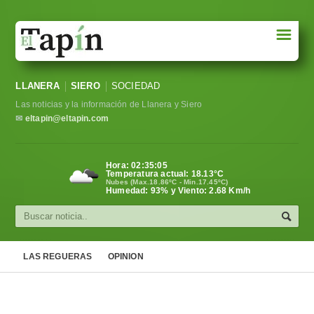
☰
Portada
LLANERA
SIERO
SOCIEDAD
Sociedad
Las noticias y la información de Llanera y Siero
Política
✉
eltapin@eltapin.com
Deportes
Hora:
02:35:06
Temperatura actual:
18.13
°C
Varios
Nubes (Max.18.86ºC - Min.17.45ºC)
Humedad: 93% y Viento: 2.68 Km/h
Cultura
Asturias
LAS REGUERAS
OPINION
Videos
Carta al director