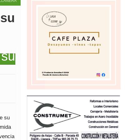
LLANERA
 su
e su
omida
ivencia