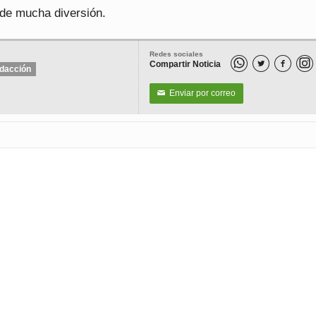
 de mucha diversión.
Redes sociales
Compartir Noticia


dacción
Enviar por correo
✉