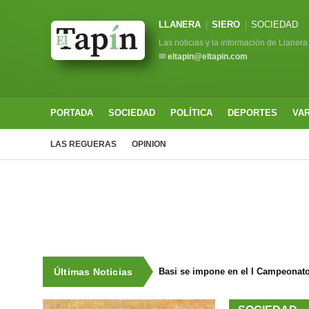
LLANERA
SIERO
SOCIEDAD
Las noticias y la información de Llanera
✉
eltapin@eltapin.com
PORTADA
SOCIEDAD
POLÍTICA
DEPORTES
VA
LAS REGUERAS
OPINION
Últimas Noticias
Basi se impone en el I Campeonat