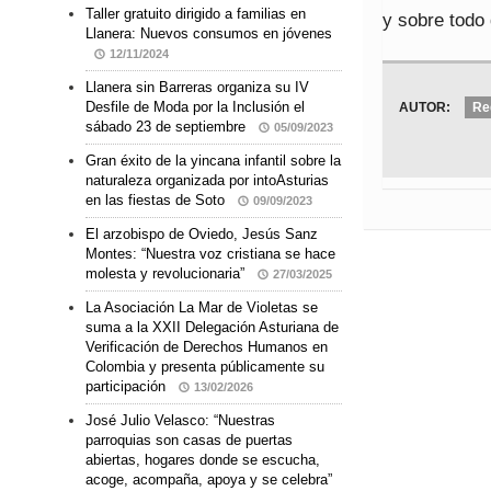
Taller gratuito dirigido a familias en
y sobre todo
Llanera: Nuevos consumos en jóvenes
12/11/2024
Llanera sin Barreras organiza su IV
Desfile de Moda por la Inclusión el
AUTOR:
Re
sábado 23 de septiembre
05/09/2023
Gran éxito de la yincana infantil sobre la
naturaleza organizada por intoAsturias
en las fiestas de Soto
09/09/2023
El arzobispo de Oviedo, Jesús Sanz
Montes: “Nuestra voz cristiana se hace
molesta y revolucionaria”
27/03/2025
La Asociación La Mar de Violetas se
suma a la XXII Delegación Asturiana de
Verificación de Derechos Humanos en
Colombia y presenta públicamente su
participación
13/02/2026
José Julio Velasco: “Nuestras
parroquias son casas de puertas
abiertas, hogares donde se escucha,
acoge, acompaña, apoya y se celebra”