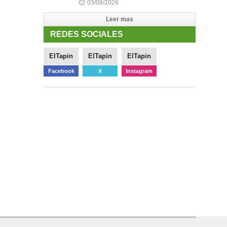
03/08/2026
🕔
Leer mas
REDES SOCIALES
ElTapin
ElTapin
ElTapin
Facebook
X
Instagram