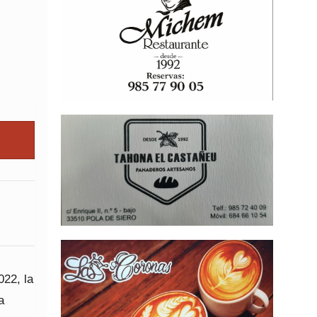
022, la
a