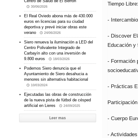
Centro de Salud de El Berrón
Tiempo Libre
30/06/2026
El Real Oviedo abona más de 430.000
- Intercambio
euros en licencias para su ciudad
deportiva y prevé iniciar obras este
verano
24/06/2026
- Discover EU
Siero renueva la iluminación a LED del
Educación y 
Centro Polivalente Integrado de
Carbayín alto con una inversión de
9.800 euros
18/03/2026
- Formación p
Podemos Siero denuncia que el
socioeducati
Ayuntamiento de Siero desahucia a
menores sin alternativa habitacional
- Prácticas 
10/03/2024
Ejecutadas las obras de construcción
de la nueva pista de fútbol de césped
Participació
artificial en Lieres
24/09/2025
- Cuerpo Euro
Leer mas
- Actividades