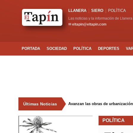
LLANERA
SIERO
POLÍTICA
Las noticias y la información de Llanera
✉
eltapin@eltapin.com
PORTADA
SOCIEDAD
POLÍTICA
DEPORTES
VA
Últimas Noticias
Avanzan las obras de urbanización
POLÍTICA