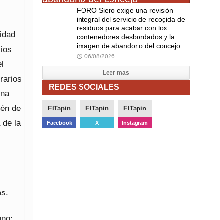
FORO Siero exige una revisión
integral del servicio de recogida de
residuos para acabar con los
tidad
contenedores desbordados y la
imagen de abandono del concejo
cios
06/08/2026
🕔
el
Leer mas
rarios
REDES SOCIALES
ina
ién de
ElTapin
ElTapin
ElTapin
 de la
Facebook
X
Instagram
os.
ono: