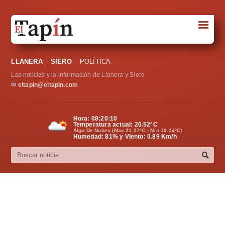
☰
Portada
LLANERA
SIERO
POLÍTICA
Sociedad
Las noticias y la información de Llanera y Siero
Política
✉
eltapin@eltapin.com
Deportes
Hora:
08:20:11
Temperatura actual:
20.52
°C
Varios
Algo De Nubes (Max.21.27ºC - Min.19.34ºC)
Humedad: 81% y Viento: 0.89 Km/h
Cultura
Asturias
Videos
Carta al director