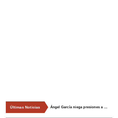
Últimas Noticias
Ángel García niega presiones a comercios y asegura que el Ayuntamiento cumple "de manera muy rigurosa" la Ley de Contratos