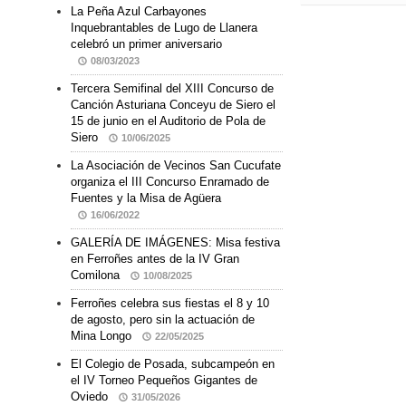
La Peña Azul Carbayones
Inquebrantables de Lugo de Llanera
celebró un primer aniversario
08/03/2023
Tercera Semifinal del XIII Concurso de
Canción Asturiana Conceyu de Siero el
15 de junio en el Auditorio de Pola de
Siero
10/06/2025
La Asociación de Vecinos San Cucufate
organiza el III Concurso Enramado de
Fuentes y la Misa de Agüera
16/06/2022
GALERÍA DE IMÁGENES: Misa festiva
en Ferroñes antes de la IV Gran
Comilona
10/08/2025
Ferroñes celebra sus fiestas el 8 y 10
de agosto, pero sin la actuación de
Mina Longo
22/05/2025
El Colegio de Posada, subcampeón en
el IV Torneo Pequeños Gigantes de
Oviedo
31/05/2026