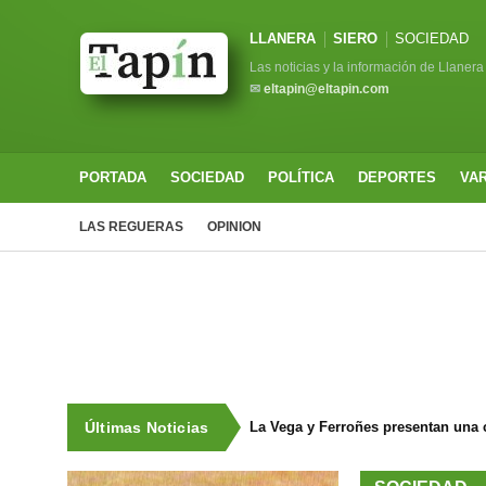
LLANERA
SIERO
SOCIEDAD
Las noticias y la información de Llanera
✉
eltapin@eltapin.com
PORTADA
SOCIEDAD
POLÍTICA
DEPORTES
VA
LAS REGUERAS
OPINION
Últimas Noticias
La Vega y Ferroñes presentan una 