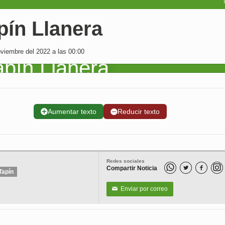
pín Llanera
viembre del 2022 a las 00:00
➕
Aumentar texto
➖
Reducir texto
Redes sociales
Compartir Noticia


Tapín
Enviar por correo
✉