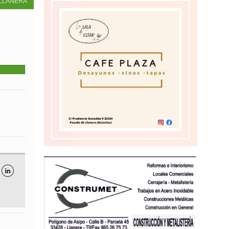
LLANERA
