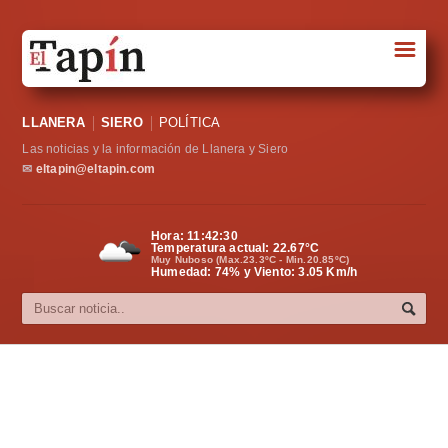
☰
Portada
LLANERA
SIERO
POLÍTICA
Sociedad
Las noticias y la información de Llanera y Siero
Política
✉
eltapin@eltapin.com
Deportes
Hora:
11:42:31
Temperatura actual:
22.67
°C
Varios
Muy Nuboso (Max.23.3ºC - Min.20.85ºC)
Humedad: 74% y Viento: 3.05 Km/h
Cultura
Asturias
Videos
Carta al director