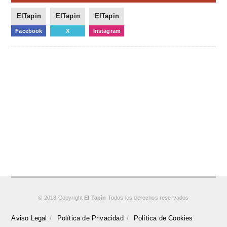
ElTapin
ElTapin
ElTapin
Facebook
X
Instagram
© 2018 Copyright
El Tapín
Todos los derechos reservados
Aviso Legal
Política de Privacidad
Política de Cookies