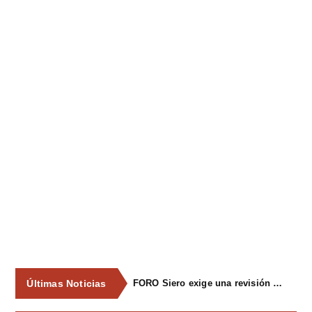
Últimas Noticias
FORO Siero exige una revisión integral del servicio de recogida de residuos para acabar con los contenedores desbordados y la imagen de abandono del concejo