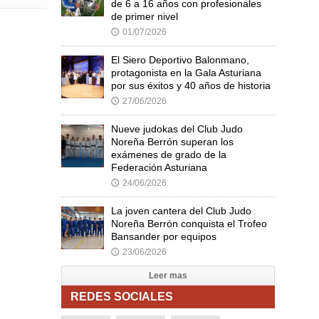
de 6 a 16 años con profesionales
de primer nivel
01/07/2026
🕔
El Siero Deportivo Balonmano,
protagonista en la Gala Asturiana
por sus éxitos y 40 años de historia
27/06/2026
🕔
Nueve judokas del Club Judo
Noreña Berrón superan los
exámenes de grado de la
Federación Asturiana
24/06/2026
🕔
La joven cantera del Club Judo
Noreña Berrón conquista el Trofeo
Bansander por equipos
23/06/2026
🕔
Leer mas
REDES SOCIALES