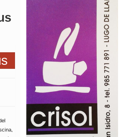
us
del
scina,