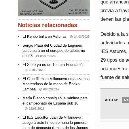
que arrancan 
previa a trav
tienen las pl
Noticias relacionadas
Debido a la s
El Kenpo brilla en Asturias
24/03/2025
actividades p
Sergio Plata del Ciudad de Lugones
participará en el europeo de atletismo
IES Astures,
sub23
08/07/2025
29 tipos de a
El Siero ya es de Tercera Federación
una muestra d
18/05/2025
fuente de sal
El Club Rítmica Villanueva organiza una
Masterclass de la mano de Eneko
Lambea
08/02/2024
María Blanco consiguió la mínima para
AUTOR:
Re
el campeonato de España sub 16
12/03/2023
El IES Escultor Juan de Villanueva
acogerá este fin de semana la primera
fase de gimnasia rítmica de los Juegos