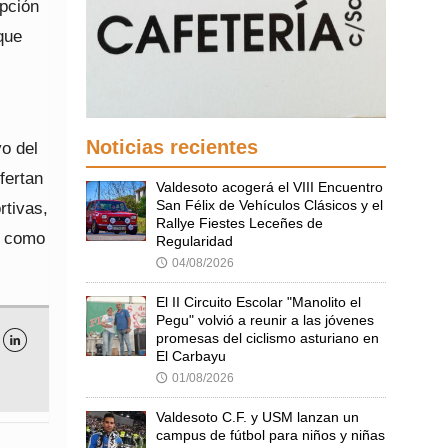
ipción
que
Noticias recientes
vo del
fertan
Valdesoto acogerá el VIII Encuentro
San Félix de Vehículos Clásicos y el
rtivas,
Rallye Fiestes Leceñes de
ca como
Regularidad
04/08/2026
🕔
El II Circuito Escolar "Manolito el
Pegu" volvió a reunir a las jóvenes
promesas del ciclismo asturiano en

El Carbayu
01/08/2026
🕔
Valdesoto C.F. y USM lanzan un
campus de fútbol para niños y niñas