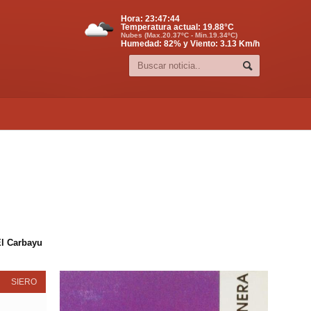
Hora:
23:47:44
Temperatura actual:
19.88
°C
Nubes (Max.20.37ºC - Min.19.34ºC)
Humedad: 82% y Viento: 3.13 Km/h
El Carbayu
SIERO