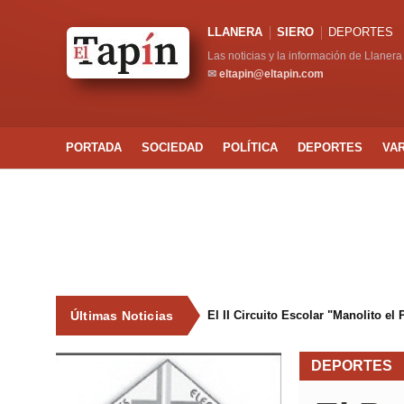
LLANERA
SIERO
DEPORTES
Las noticias y la información de Llanera
✉
eltapin@eltapin.com
PORTADA
SOCIEDAD
POLÍTICA
DEPORTES
VA
Últimas Noticias
El II Circuito Escolar "Manolito el
DEPORTES