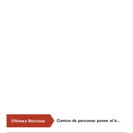
Últimas Noticias
Cientos de personas ponen el broche final a las fiestas de La Salud de Lieres con la tradicional merienda