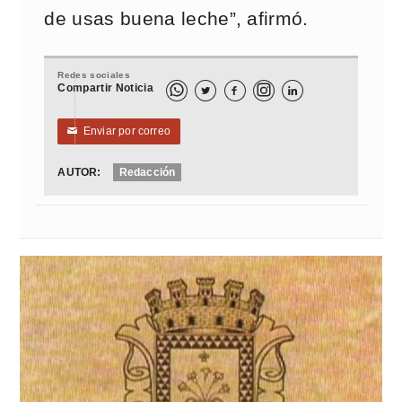
de usas buena leche”, afirmó.
Redes sociales
Compartir Noticia



Enviar por correo
✉
AUTOR:
Redacción