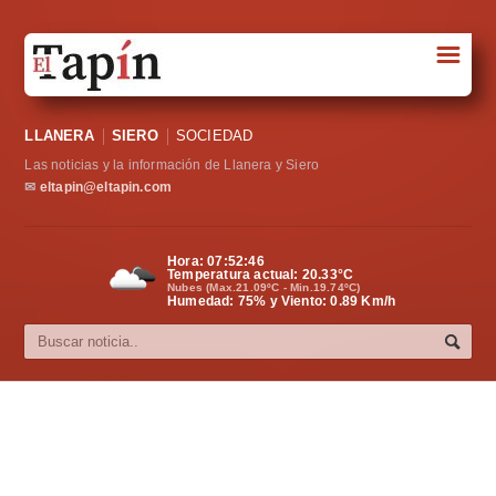
☰
Portada
LLANERA
SIERO
SOCIEDAD
Sociedad
Las noticias y la información de Llanera y Siero
Política
✉
eltapin@eltapin.com
Deportes
Hora:
07:52:47
Temperatura actual:
20.33
°C
Varios
Nubes (Max.21.09ºC - Min.19.74ºC)
Humedad: 75% y Viento: 0.89 Km/h
Cultura
Asturias
Videos
Carta al director