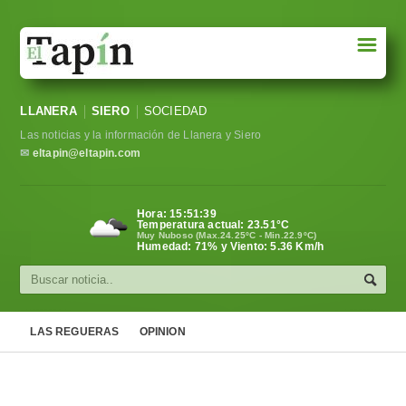
☰
Portada
LLANERA
SIERO
SOCIEDAD
Sociedad
Las noticias y la información de Llanera y Siero
Política
✉
eltapin@eltapin.com
Deportes
Hora:
15:51:40
Temperatura actual:
23.51
°C
Varios
Muy Nuboso (Max.24.25ºC - Min.22.9ºC)
Humedad: 71% y Viento: 5.36 Km/h
Cultura
Asturias
LAS REGUERAS
OPINION
Videos
Carta al director