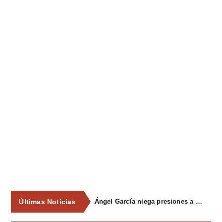
Últimas Noticias
Ángel García niega presiones a comercios y asegura que el Ayuntamiento cumple "de manera muy rigurosa" la Ley de Contratos