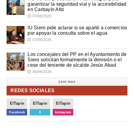
garantizar la seguridad vial y la accesibilidad
en Carbayín Alto
07/08/2026
🕔
IU Siero pide aclarar si se apartó a comercios
por apoyar la consulta sobre el agua
07/08/2026
🕔
Los concejales del PP en el Ayuntamiento de
Siero solicitan formalmente la dimisión o el
cese del teniente de alcalde Jesús Abad
06/08/2026
🕔
Leer mas
REDES SOCIALES
ElTapin
ElTapin
ElTapin
Facebook
X
Instagram