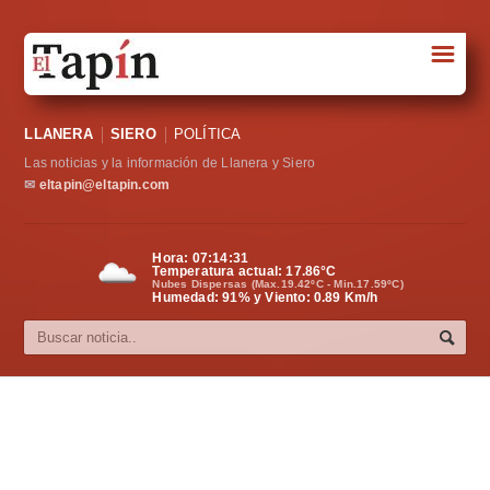
☰
Portada
LLANERA
SIERO
POLÍTICA
Sociedad
Las noticias y la información de Llanera y Siero
Política
✉
eltapin@eltapin.com
Deportes
Hora:
07:14:31
Temperatura actual:
17.86
°C
Varios
Nubes Dispersas (Max.19.42ºC - Min.17.59ºC)
Humedad: 91% y Viento: 0.89 Km/h
Cultura
Asturias
Videos
Carta al director