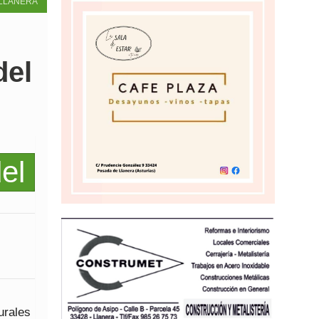
LLANERA
del
urales