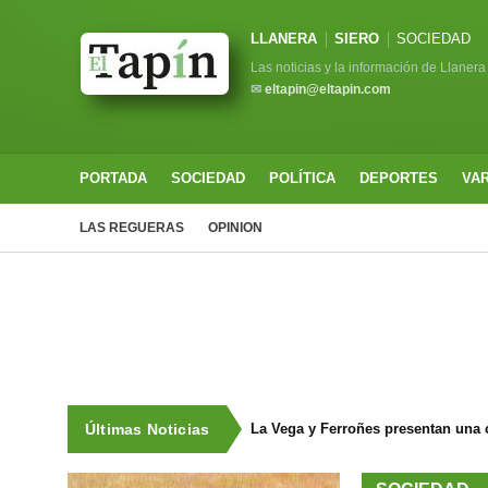
LLANERA
SIERO
SOCIEDAD
Las noticias y la información de Llanera
✉
eltapin@eltapin.com
PORTADA
SOCIEDAD
POLÍTICA
DEPORTES
VA
LAS REGUERAS
OPINION
Últimas Noticias
La Vega y Ferroñes presentan una 