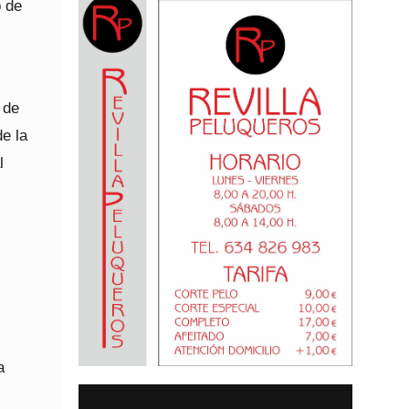
o de
 de
e la
l
a