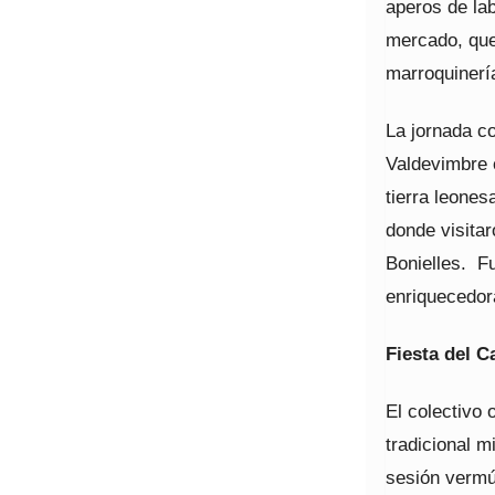
aperos de la
mercado, que
marroquinería
La jornada c
Valdevimbre c
tierra leones
donde visita
Bonielles. F
enriquecedor
Fiesta del 
El colectivo 
tradicional m
sesión vermú