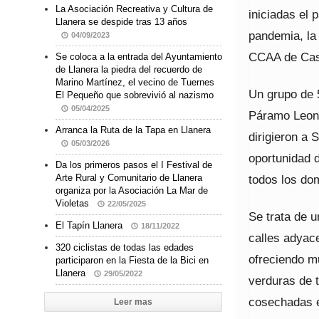
La Asociación Recreativa y Cultura de
iniciadas el 
Llanera se despide tras 13 años
pandemia, la 
04/09/2023
CCAA de Cast
Se coloca a la entrada del Ayuntamiento
de Llanera la piedra del recuerdo de
Marino Martínez, el vecino de Tuernes
Un grupo de 5
El Pequeño que sobrevivió al nazismo
05/04/2025
Páramo Leoné
Arranca la Ruta de la Tapa en Llanera
dirigieron a 
05/03/2026
oportunidad d
Da los primeros pasos el I Festival de
todos los do
Arte Rural y Comunitario de Llanera
organiza por la Asociación La Mar de
Violetas
22/05/2025
Se trata de 
El Tapín Llanera
18/11/2022
calles adyace
320 ciclistas de todas las edades
ofreciendo mu
participaron en la Fiesta de la Bici en
Llanera
29/05/2022
verduras de 
cosechadas e
Leer mas