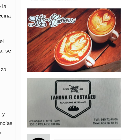
 la
ecina
el
a, se
iza
s
s y
ancías
o