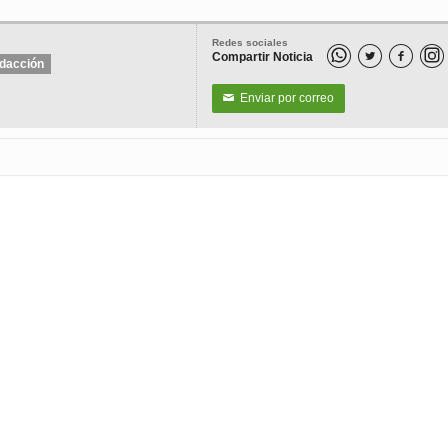
Redes sociales
Compartir Noticia


dacción
Enviar por correo
✉