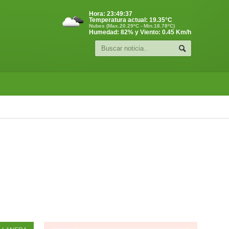
Hora:
23:49:38
Temperatura actual:
19.35
°C
Nubes (Max.20.29ºC - Min.18.78ºC)
Humedad: 82% y Viento: 0.45 Km/h