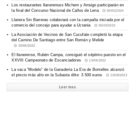
Los restaurantes llanerenses Michem y Arraigo participarán en
la final del Concurso Nacional de Callos de Lena
09/01/2024
Llanera Sin Barreras colaborará con la campaña iniciada por el
comercio del concejo para ayudar a Ucrania
05/03/2022
La Asociación de Vecinos de San Cucufate completó la etapa
del Camino De Santiago entre San Román y Melide
20/06/2022
El llanerense, Rubén Campa, consiguió el séptimo puesto en el
XXVIII Campeonato de Escanciadores
13/04/2022
La vaca “Modelo” de la Ganadería La Era de Bonielles alcanzó
el precio más alto en la Subasta élite: 3.500 euros
13/08/2023
Leer mas