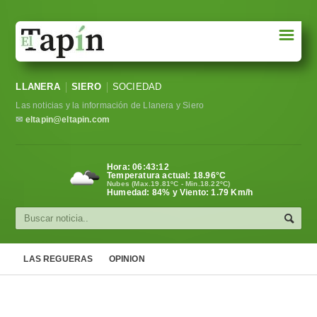
☰
Portada
LLANERA
SIERO
SOCIEDAD
Sociedad
Las noticias y la información de Llanera y Siero
Política
✉
eltapin@eltapin.com
Deportes
Hora:
06:43:14
Temperatura actual:
18.96
°C
Varios
Nubes (Max.19.81ºC - Min.18.22ºC)
Humedad: 84% y Viento: 1.79 Km/h
Cultura
Asturias
LAS REGUERAS
OPINION
Videos
Carta al director