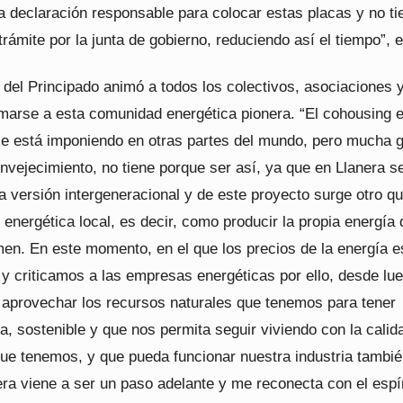
a declaración responsable para colocar estas placas y no ti
trámite por la junta de gobierno, reduciendo así el tiempo”, e
 del Principado animó a todos los colectivos, asociaciones 
marse a esta comunidad energética pionera. “El cohousing 
e está imponiendo en otras partes del mundo, pero mucha 
envejecimiento, no tiene porque ser así, ya que en Llanera s
a versión intergeneracional y de este proyecto surge otro q
energética local, es decir, como producir la propia energía
en. En este momento, en el que los precios de la energía e
 y criticamos a las empresas energéticas por ello, desde lu
aprovechar los recursos naturales que tenemos para tener
a, sostenible y que nos permita seguir viviendo con la calid
que tenemos, y que pueda funcionar nuestra industria tambié
ra viene a ser un paso adelante y me reconecta con el espír