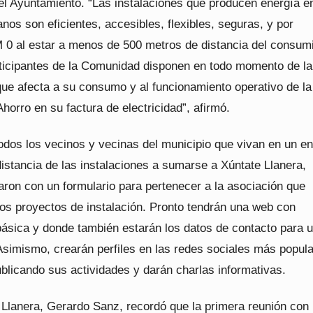
 el Ayuntamiento. “Las instalaciones que producen energía e
nos son eficientes, accesibles, flexibles, seguras, y por
 0 al estar a menos de 500 metros de distancia del consum
articipantes de la Comunidad disponen en todo momento de la
que afecta a su consumo y al funcionamiento operativo de la
orro en su factura de electricidad”, afirmó.
odos los vecinos y vecinas del municipio que vivan en un en
istancia de las instalaciones a sumarse a Xúntate Llanera,
ron con un formulario para pertenecer a la asociación que
los proyectos de instalación. Pronto tendrán una web con
básica y donde también estarán los datos de contacto para u
 Asimismo, crearán perfiles en las redes sociales más popul
blicando sus actividades y darán charlas informativas.
e Llanera, Gerardo Sanz, recordó que la primera reunión con