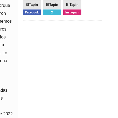
orque
ElTapin
ElTapin
ElTapin
eron
Facebook
X
Instagram
 hemos
eros
los
la
. Lo
rena
ndas
is
de 2022