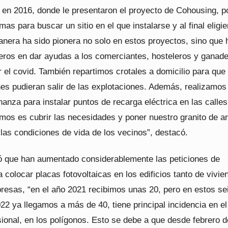
 en 2016, donde le presentaron el proyecto de Cohousing, p
mas para buscar un sitio en el que instalarse y al final eligi
lanera ha sido pionera no solo en estos proyectos, sino que
meros en dar ayudas a los comerciantes, hosteleros y ganad
 el covid. También repartimos crotales a domicilio para que 
es pudieran salir de las explotaciones. Además, realizamos 
anza para instalar puntos de recarga eléctrica en las calles
mos es cubrir las necesidades y poner nuestro granito de a
las condiciones de vida de los vecinos”, destacó.
 que han aumentado considerablemente las peticiones de
a colocar placas fotovoltaicas en los edificios tanto de vivie
esas, “en el año 2021 recibimos unas 20, pero en estos se
2 ya llegamos a más de 40, tiene principal incidencia en el
sional, en los polígonos. Esto se debe a que desde febrero 