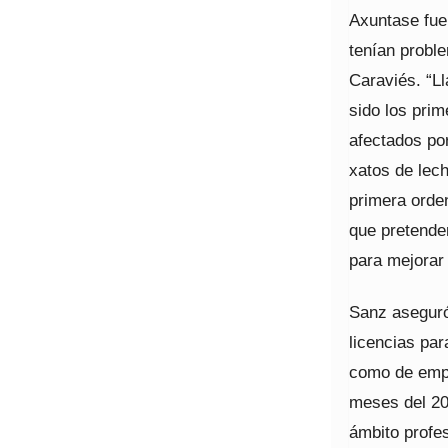
Axuntase fue
tenían proble
Caraviés. “L
sido los pri
afectados por
xatos de lech
primera orden
que pretende
para mejorar 
Sanz aseguró
licencias par
como de empr
meses del 202
ámbito profe