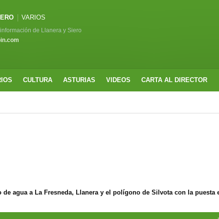
IERO
VARIOS
a información de Llanera y Siero
pin.com
RIOS
CULTURA
ASTURIAS
VIDEOS
CARTA AL DIRECTOR
 de agua a La Fresneda, Llanera y el polígono de Silvota con la puesta