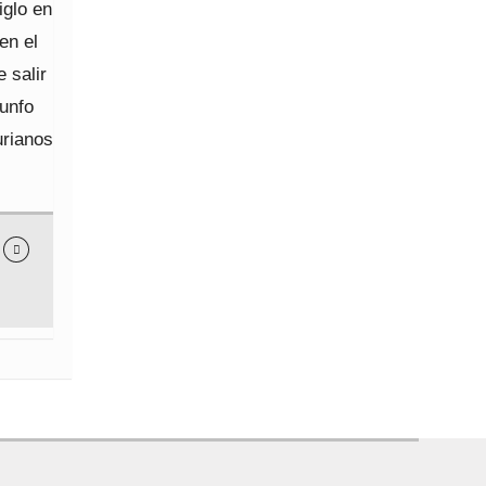
iglo en
en el
 salir
iunfo
urianos
