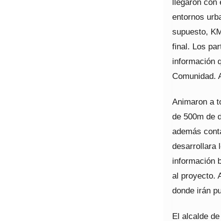
llegaron con
entornos urba
supuesto, KM
final. Los p
información 
Comunidad. Ah
Animaron a t
de 500m de d
además conta
desarrollara 
información 
al proyecto.
donde irán pu
El alcalde d