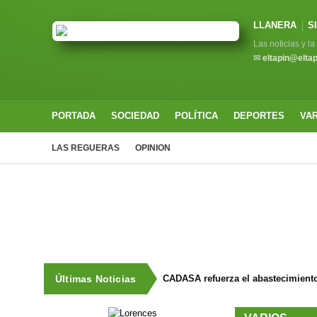
LLANERA
S
Las noticias y l
✉
eltapin@elta
PORTADA
SOCIEDAD
POLÍTICA
DEPORTES
VA
LAS REGUERAS
OPINION
Últimas Noticias
CADASA refuerza el abastecimiento