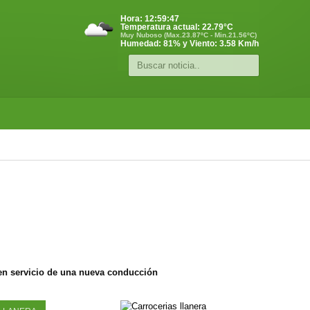
Hora:
12:59:48
Temperatura actual:
22.79
°C
Muy Nuboso (Max.23.87ºC - Min.21.56ºC)
Humedad: 81% y Viento: 3.58 Km/h
 en servicio de una nueva conducción