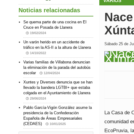
VARIOS
Noticias relacionadas
Nace
Se quema parte de una cocina en El
Xúnta
Cruce en Posada de Llanera
19/02/2024
Un varón herido en un accidente de
Sábado 25 de Jun
tráfico en la AS-II a la altura de Llanera
14/10/2022
Varias familias de Villabona denuncian
la eliminación de la parada del autobús
escolar
12/04/2024
Xuntes y Diverses denuncia que se han
llevado la bandera LGTBI+ que estaba
colgada en el Ayuntamiento de Llanera
29/06/2024
Pablo García-Vigón González asume la
La Casa de C
presidencia de la Confederación
Española de Áreas Empresariales
comunidad en
(CEDAES)
10/01/2025
EcoPruvia, l