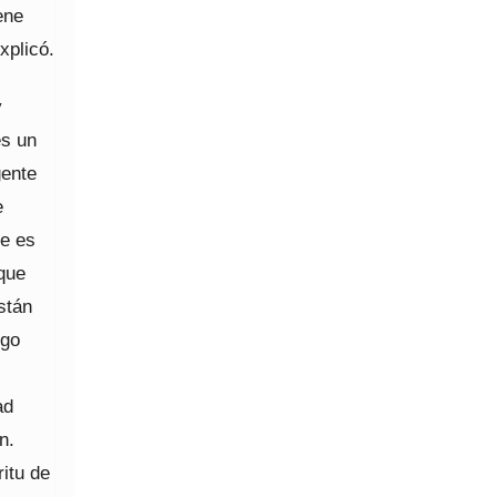
ene
xplicó.
y
es un
gente
e
ue es
 que
stán
ego
ad
n.
itu de