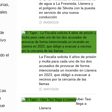
de agua a La Fresneda, Llanera y
urias,
el polígono de Silvota con la puesta
ales
en servicio de una nueva
conducción
🕔
06/08/2026
 de
ivo
do el
La Fiscalía solicita 4 años de prisión
y multa para cada uno de los dos
l
acusados de provocar de forma
intencionada un incendio en Llanera
en 2023, que obligó a evacuar a
vecinos por la cercanía de las
llamas
🕔
30/07/2026
acas
u
Uber Taxi
llega a
que
Llanera