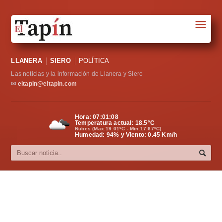
☰
Portada
LLANERA
SIERO
POLÍTICA
Sociedad
Las noticias y la información de Llanera y Siero
Política
✉
eltapin@eltapin.com
Deportes
Hora:
07:01:09
Temperatura actual:
18.5
°C
Varios
Nubes (Max.19.01ºC - Min.17.67ºC)
Humedad: 94% y Viento: 0.45 Km/h
Cultura
Asturias
Videos
Carta al director