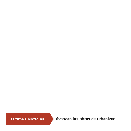
Últimas Noticias
Avanzan las obras de urbanización del parque de La Reconquista, en los terrenos del antiguo matadero de Pola de Siero