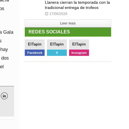
Llanera cierran la temporada con la
tradicional entrega de trofeos
os
27/06/2026
🕔
Leer mas
la Gala
REDES SOCIALES
s
ElTapin
ElTapin
ElTapin
 hay
Facebook
X
Instagram
s dos
el
