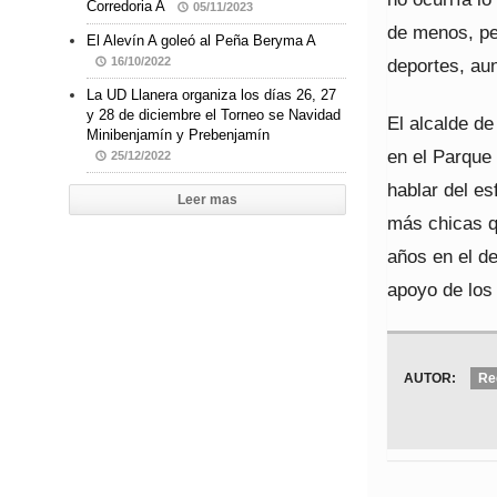
Corredoria A
05/11/2023
de menos, pe
El Alevín A goleó al Peña Beryma A
16/10/2022
deportes, au
La UD Llanera organiza los días 26, 27
y 28 de diciembre el Torneo se Navidad
El alcalde de
Minibenjamín y Prebenjamín
en el Parque
25/12/2022
hablar del es
Leer mas
más chicas q
años en el de
apoyo de los
AUTOR:
Re