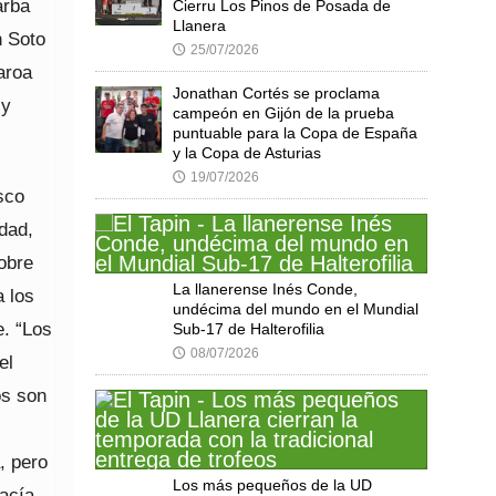
arba
Cierru Los Pinos de Posada de
Llanera
n Soto
25/07/2026
🕔
aroa
Jonathan Cortés se proclama
 y
campeón en Gijón de la prueba
puntuable para la Copa de España
y la Copa de Asturias
19/07/2026
🕔
sco
edad,
obre
La llanerense Inés Conde,
a los
undécima del mundo en el Mundial
e. “Los
Sub-17 de Halterofilia
08/07/2026
🕔
el
os son
, pero
Los más pequeños de la UD
hacía