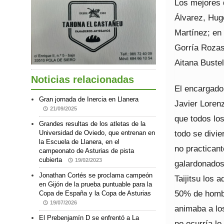
Los mejores 
Álvarez, Hug
Martínez; en 
Gorría Rozas
Aitana Buste
Noticias relacionadas
El encargado
Gran jornada de Inercia en Llanera
Javier Lorenz
21/09/2025
que todos los
Grandes resultas de los atletas de la
todo se divie
Universidad de Oviedo, que entrenan en
la Escuela de Llanera, en el
no practicant
campeonato de Asturias de pista
cubierta
19/02/2023
galardonados
Jonathan Cortés se proclama campeón
Taijitsu los
en Gijón de la prueba puntuable para la
50% de hombr
Copa de España y la Copa de Asturias
19/07/2026
animaba a lo
El Prebenjamín D se enfrentó a La
no ocurría lo