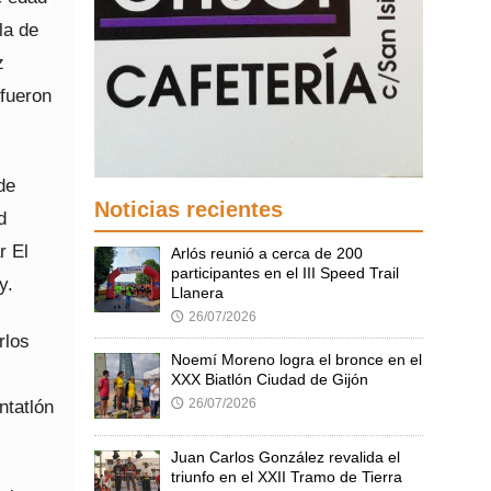
la de
z
 fueron
de
Noticias recientes
d
r El
Arlós reunió a cerca de 200
participantes en el III Speed Trail
y.
Llanera
26/07/2026
🕔
rlos
Noemí Moreno logra el bronce en el
XXX Biatlón Ciudad de Gijón
ntatlón
26/07/2026
🕔
Juan Carlos González revalida el
triunfo en el XXII Tramo de Tierra