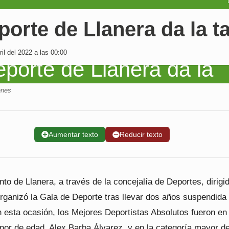
porte de Llanera da la ta
il del 2022 a las 00:00
enes
➕
Aumentar texto
➖
Reducir texto
to de Llanera, a través de la concejalía de Deportes, dirigi
rganizó la Gala de Deporte tras llevar dos años suspendida 
 esta ocasión, los Mejores Deportistas Absolutos fueron en 
nor de edad, Alex Barba Álvarez, y en la categoría mayor d