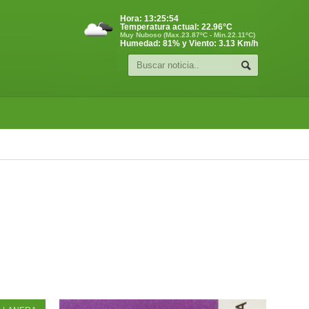
Hora:
13:25:54
Temperatura actual:
22.96
°C
Muy Nuboso (Max.23.87ºC - Min.22.11ºC)
Humedad: 81% y Viento: 3.13 Km/h