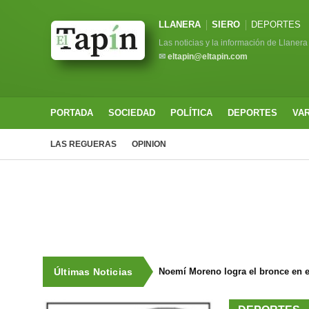
LLANERA
SIERO
DEPORTES
Las noticias y la información de Llanera
✉
eltapin@eltapin.com
PORTADA
SOCIEDAD
POLÍTICA
DEPORTES
VA
LAS REGUERAS
OPINION
Últimas Noticias
Noemí Moreno logra el bronce en e