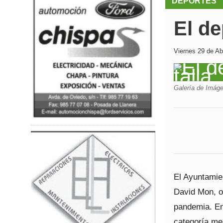
DEPORTES
El de
Viernes 29 de Abr
Galería de Imág
El Ayuntamien
David Mon, o
pandemia. En
categoría me