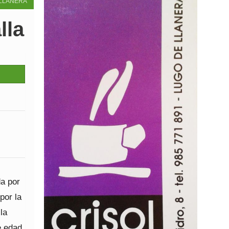
LLANERA
lla
da por
por la
la
e edad