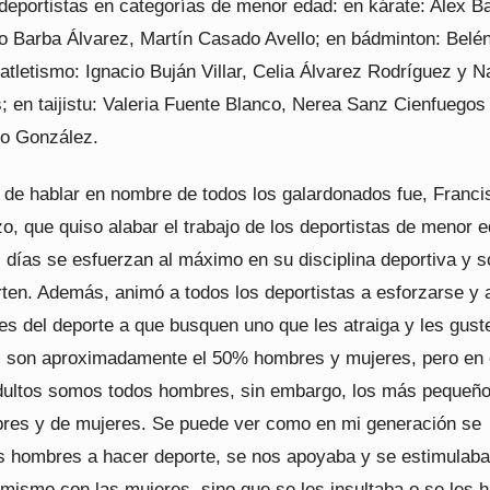
deportistas en categorías de menor edad: en kárate: Alex B
o Barba Álvarez, Martín Casado Avello; en bádminton: Belé
atletismo: Ignacio Buján Villar, Celia Álvarez Rodríguez y N
; en taijistu: Valeria Fuente Blanco, Nerea Sanz Cienfuegos
lo González.
 de hablar en nombre de todos los galardonados fue, Franci
o, que quiso alabar el trabajo de los deportistas de menor 
 días se esfuerzan al máximo en su disciplina deportiva y s
rten. Además, animó a todos los deportistas a esforzarse y 
es del deporte a que busquen uno que les atraiga y les gust
 son aproximadamente el 50% hombres y mujeres, pero en 
 adultos somos todos hombres, sin embargo, los más pequeñ
es y de mujeres. Se puede ver como en mi generación se
s hombres a hacer deporte, se nos apoyaba y se estimulaba
 mismo con las mujeres, sino que se les insultaba o se les 