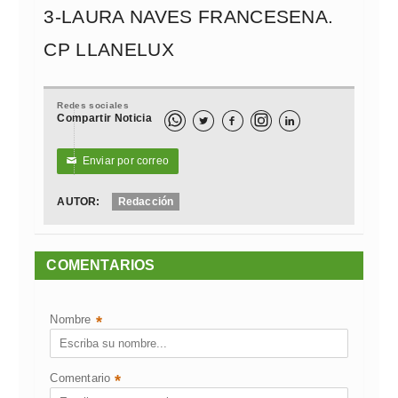
3-LAURA NAVES FRANCESENA.
CP LLANELUX
Redes sociales
Compartir Noticia



Enviar por correo
✉
AUTOR:
Redacción
COMENTARIOS
Nombre
*
Comentario
*