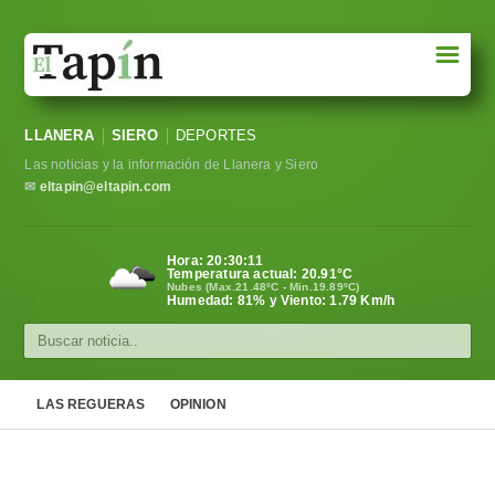
☰
Portada
LLANERA
SIERO
DEPORTES
Sociedad
Las noticias y la información de Llanera y Siero
Política
✉
eltapin@eltapin.com
Deportes
Hora:
20:30:12
Temperatura actual:
20.91
°C
Varios
Nubes (Max.21.48ºC - Min.19.89ºC)
Humedad: 81% y Viento: 1.79 Km/h
Cultura
Asturias
LAS REGUERAS
OPINION
Videos
Carta al director