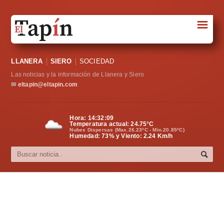
☰
Portada
LLANERA
SIERO
SOCIEDAD
Sociedad
Las noticias y la información de Llanera y Siero
Política
✉
eltapin@eltapin.com
Deportes
Hora:
14:32:10
Temperatura actual:
24.75
°C
Varios
Nubes Dispersas (Max.26.23ºC - Min.20.85ºC)
Humedad: 73% y Viento: 2.24 Km/h
Cultura
Asturias
Videos
Carta al director