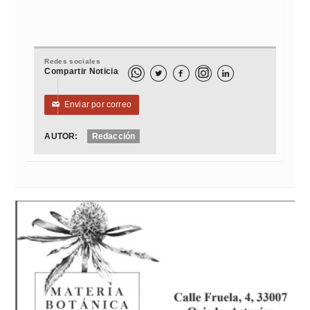
Redes sociales
Compartir Noticia



Enviar por correo
✉
AUTOR:
Redacción