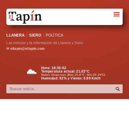
☰
Portada
LLANERA
SIERO
POLÍTICA
Sociedad
Las noticias y la información de Llanera y Siero
Política
✉
eltapin@eltapin.com
Deportes
Hora:
18:36:02
Temperatura actual:
21.02
°C
Varios
Nubes Dispersas (Max.21.6ºC - Min.20.23ºC)
Humedad: 92% y Viento: 0.89 Km/h
Cultura
Asturias
Videos
Carta al director