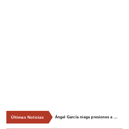
Últimas Noticias
Ángel García niega presiones a comercios y asegura que el Ayuntamiento cumple "de manera muy rigurosa" la Ley de Contratos