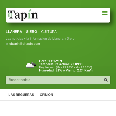
☰
Portada
LLANERA
SIERO
CULTURA
Sociedad
Las noticias y la información de Llanera y Siero
Política
✉
eltapin@eltapin.com
Deportes
Hora:
13:12:20
Temperatura actual:
23.09
°C
Varios
Muy Nuboso (Max.23.86ºC - Min.22.38ºC)
Humedad: 81% y Viento: 2.24 Km/h
Cultura
Asturias
LAS REGUERAS
OPINION
Videos
Carta al director