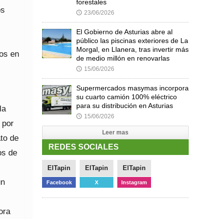
forestales
os
23/06/2026
🕔
El Gobierno de Asturias abre al
público las piscinas exteriores de La
Morgal, en Llanera, tras invertir más
os en
de medio millón en renovarlas
15/06/2026
🕔
Supermercados masymas incorpora
su cuarto camión 100% eléctrico
para su distribución en Asturias
la
15/06/2026
🕔
 por
Leer mas
ato de
REDES SOCIALES
os de
ElTapin
ElTapin
ElTapin
un
Facebook
X
Instagram
ora