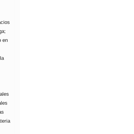
acios
ga;
o en
la
rales
ales
as
teria