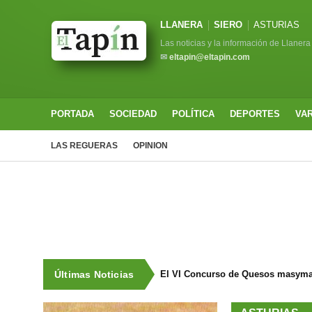
LLANERA
SIERO
ASTURIAS
Las noticias y la información de Llanera
✉
eltapin@eltapin.com
PORTADA
SOCIEDAD
POLÍTICA
DEPORTES
VA
LAS REGUERAS
OPINION
Últimas Noticias
El VI Concurso de Quesos masyma