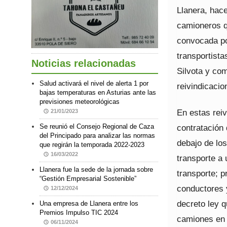
Llanera, hac
camioneros qu
convocada po
transportist
Noticias relacionadas
Silvota y co
Salud activará el nivel de alerta 1 por
reivindicacio
bajas temperaturas en Asturias ante las
previsiones meteorológicas
En estas reiv
21/01/2023
contratación 
Se reunió el Consejo Regional de Caza
del Principado para analizar las normas
debajo de los
que regirán la temporada 2022-2023
16/03/2022
transporte a 
Llanera fue la sede de la jornada sobre
transporte; p
“Gestión Empresarial Sostenible”
conductores 
12/12/2024
decreto ley q
Una empresa de Llanera entre los
Premios Impulso TIC 2024
camiones en 
06/11/2024