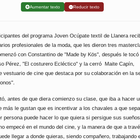
➕
Aumentar texto
➖
Reducir texto
icipantes del programa Joven Ocúpate textil de Llanera reci
varios profesionales de la moda, que les dieron tres mastercl
omenzó con Constantino de "Made by Kös", después le tocó 
so Pérez, "El costurero Ecléctico" y la cerró Maite Capín,
 vestuario de cine que destaca por su colaboración en la se
onos".
ó, antes de que diera comienzo su clase, que iba a hacer u
e más le gustan que es incentivar a los chavales a que sepa
er persona puede hacer lo que quiera si persigue sus sueños
mo empecé en el mundo del cine, y la manera de que a trav
puede llegar a donde quieras, siendo compañero, trabajando 