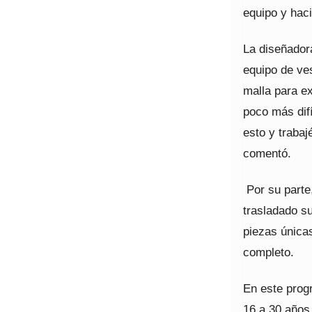
equipo y haci
La diseñadora
equipo de ve
malla para ex
poco más difí
esto y traba
comentó.
Por su parte
trasladado su
piezas únicas
completo.
En este progr
16 a 30 años,