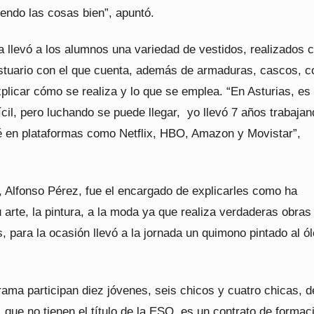
endo las cosas bien”, apuntó.
 llevó a los alumnos una variedad de vestidos, realizados c
stuario con el que cuenta, además de armaduras, cascos, c
plicar cómo se realiza y lo que se emplea. “En Asturias, es
cil, pero luchando se puede llegar, yo llevó 7 años trabaja
jé en plataformas como Netflix, HBO, Amazon y Movistar”,
, Alfonso Pérez, fue el encargado de explicarles como ha
 arte, la pintura, a la moda ya que realiza verdaderas obras
, para la ocasión llevó a la jornada un quimono pintado al ó
ama participan diez jóvenes, seis chicos y cuatro chicas, d
 que no tienen el título de la ESO, es un contrato de formac