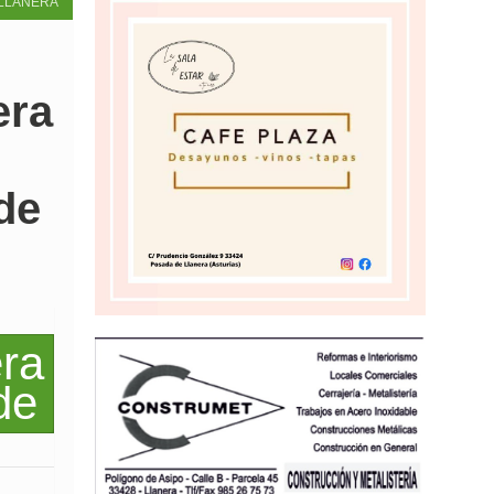
LLANERA
era
de