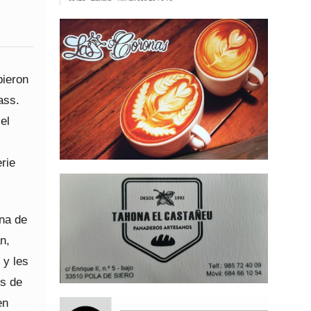
bieron
ass.
el
rie
na de
n,
 y les
és de
en