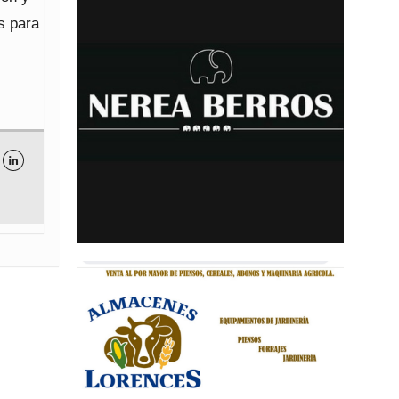
s para
