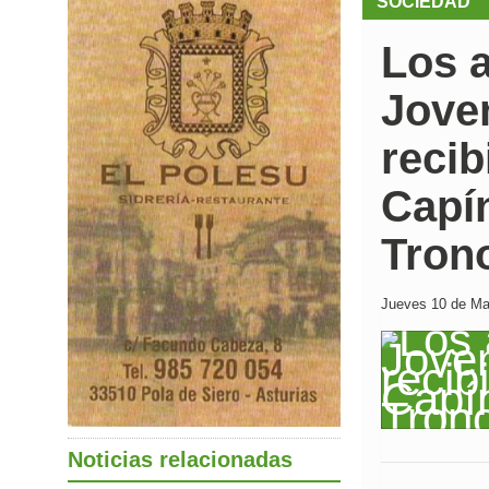
SOCIEDAD
Los 
Joven
recib
Capí
Tron
Jueves 10 de Mar
Noticias relacionadas