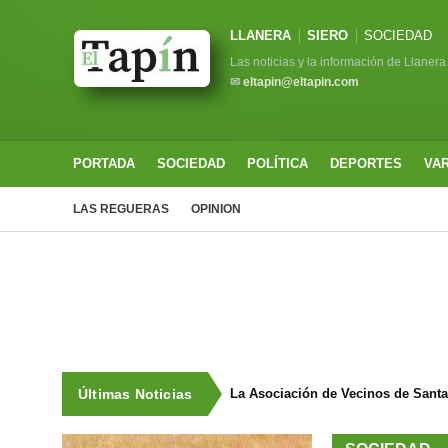
LLANERA
SIERO
SOCIEDAD
Las noticias y la información de Llanera
✉
eltapin@eltapin.com
PORTADA
SOCIEDAD
POLÍTICA
DEPORTES
VA
LAS REGUERAS
OPINION
Últimas Noticias
La Asociación de Vecinos de Sant