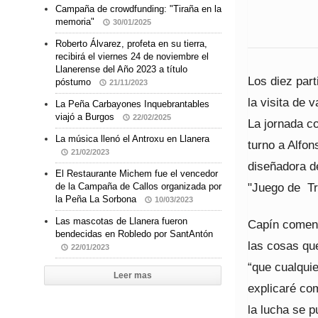
Campaña de crowdfunding: "Tiraña en la
memoria"
30/01/2025
Roberto Álvarez, profeta en su tierra,
recibirá el viernes 24 de noviembre el
Llanerense del Año 2023 a título
Los diez part
póstumo
21/11/2023
la visita de 
La Peña Carbayones Inquebrantables
viajó a Burgos
22/02/2025
La jornada c
La música llenó el Antroxu en Llanera
turno a Alfon
21/02/2023
diseñadora de
El Restaurante Michem fue el vencedor
"Juego de Tr
de la Campaña de Callos organizada por
la Peña La Sorbona
10/03/2023
Las mascotas de Llanera fueron
Capín coment
bendecidas en Robledo por SantAntón
las cosas qu
22/01/2023
“que cualqui
Leer mas
explicaré co
la lucha se 