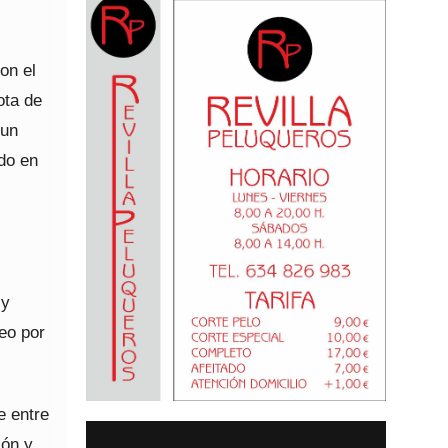
on el
ota de
 un
ndo en
 y
leo por
e entre
ión y