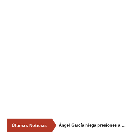
Últimas Noticias
Ángel García niega presiones a comercios y asegura que el Ayuntamiento cumple "de manera muy rigurosa" la Ley de Contratos