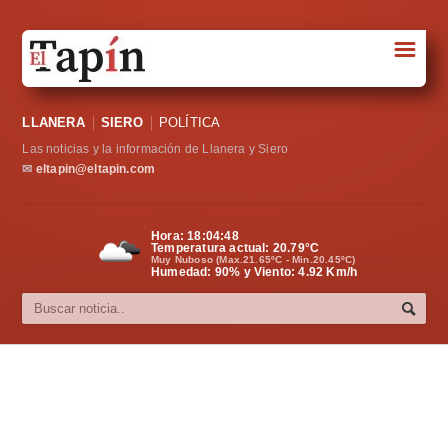
☰
Portada
LLANERA
SIERO
POLÍTICA
Sociedad
Las noticias y la información de Llanera y Siero
Política
✉
eltapin@eltapin.com
Deportes
Hora:
18:04:49
Temperatura actual:
20.79
°C
Varios
Muy Nuboso (Max.21.65ºC - Min.20.45ºC)
Humedad: 90% y Viento: 4.92 Km/h
Cultura
Asturias
Videos
Carta al director