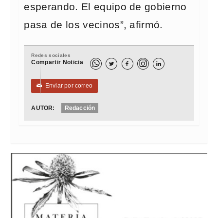
esperando. El equipo de gobierno
pasa de los vecinos”, afirmó.
Redes sociales
Compartir Noticia



Enviar por correo
✉
AUTOR:
Redacción