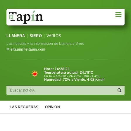
☰
Portada
LLANERA
SIERO
VARIOS
Sociedad
Las noticias y la información de Llanera y Siero
Política
✉
eltapin@eltapin.com
Deportes
Hora:
14:28:22
Temperatura actual:
24.78
°C
Varios
Cielo Claro (Max.26.23ºC - Min.21.4ºC)
Humedad: 72% y Viento: 4.02 Km/h
Cultura
Asturias
LAS REGUERAS
OPINION
Videos
Carta al director