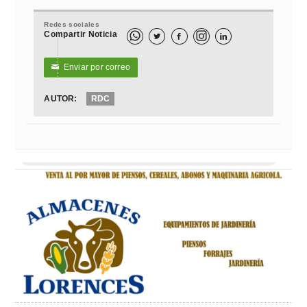
Redes sociales
Compartir Noticia



Enviar por correo
✉
AUTOR:
RDC