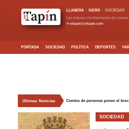
LLANERA
SIERO
SOCIEDAD
Las noticias y la información de Llanera
✉
eltapin@eltapin.com
PORTADA
SOCIEDAD
POLÍTICA
DEPORTES
VA
Últimas Noticias
Cientos de personas ponen el broche
SOCIEDAD