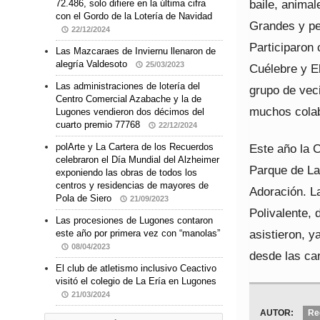
baile, anima
72.486, solo difiere en la última cifra
con el Gordo de la Lotería de Navidad
Grandes y pe
22/12/2024
Participaron 
Las Mazcaraes de Inviernu llenaron de
alegría Valdesoto
25/03/2023
Cuélebre y El
Las administraciones de lotería del
grupo de veci
Centro Comercial Azabache y la de
muchos colab
Lugones vendieron dos décimos del
cuarto premio 77768
22/12/2024
Este año la C
polArte y La Cartera de los Recuerdos
celebraron el Día Mundial del Alzheimer
Parque de La
exponiendo las obras de todos los
centros y residencias de mayores de
Adoración. La
Pola de Siero
21/09/2023
Polivalente,
Las procesiones de Lugones contaron
asistieron, y
este año por primera vez con “manolas”
08/04/2023
desde las ca
El club de atletismo inclusivo Ceactivo
visitó el colegio de La Ería en Lugones
21/03/2024
AUTOR:
Re