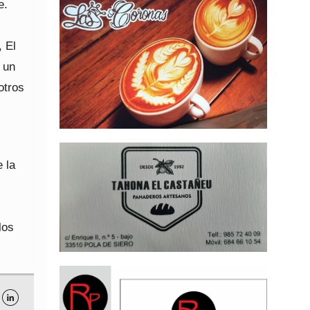
e.
, El
 un
otros
 la
los
