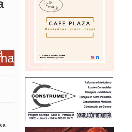
a
ica,