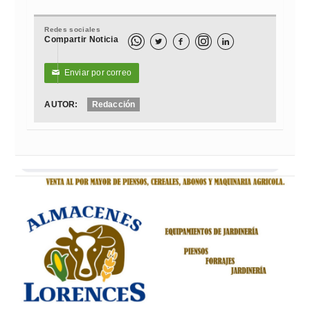
Redes sociales
Compartir Noticia



Enviar por correo
✉
AUTOR:
Redacción