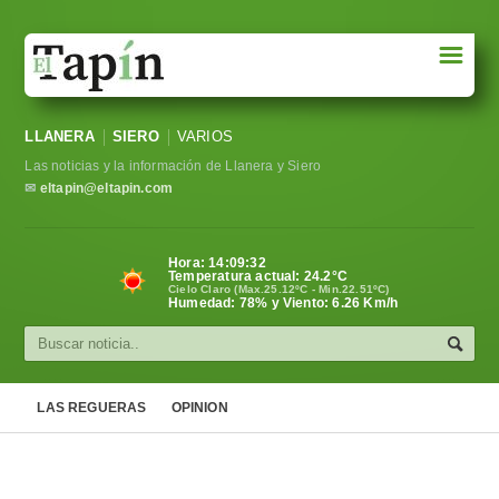
☰
Portada
LLANERA
SIERO
VARIOS
Sociedad
Las noticias y la información de Llanera y Siero
Política
✉
eltapin@eltapin.com
Deportes
Hora:
14:09:33
Temperatura actual:
24.2
°C
Varios
Cielo Claro (Max.25.12ºC - Min.22.51ºC)
Humedad: 78% y Viento: 6.26 Km/h
Cultura
Asturias
LAS REGUERAS
OPINION
Videos
Carta al director