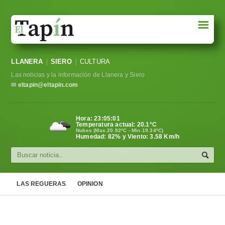
☰
Portada
LLANERA
SIERO
CULTURA
Sociedad
Las noticias y la información de Llanera y Siero
Política
✉
eltapin@eltapin.com
Deportes
Hora:
23:05:02
Temperatura actual:
20.1
°C
Varios
Nubes (Max.20.92ºC - Min.19.34ºC)
Humedad: 82% y Viento: 3.58 Km/h
Cultura
Asturias
LAS REGUERAS
OPINION
Videos
Carta al director