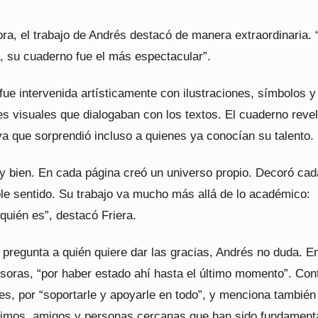
ra, el trabajo de Andrés destacó de manera extraordinaria. 
, su cuaderno fue el más espectacular”.
ue intervenida artísticamente con ilustraciones, símbolos y
s visuales que dialogaban con los textos. El cuaderno reve
va que sorprendió incluso a quienes ya conocían su talento.
uy bien. En cada página creó un universo propio. Decoró cad
e sentido. Su trabajo va mucho más allá de lo académico:
quién es”, destacó Friera.
 pregunta a quién quiere dar las gracias, Andrés no duda. 
esoras, “por haber estado ahí hasta el último momento”. Con
es, por “soportarle y apoyarle en todo”, y menciona también
imos, amigos y personas cercanas que han sido fundament