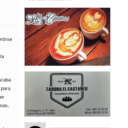
rtirse
la
acaba
 para
mer
anas,