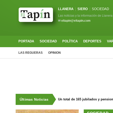
LLANERA
SIERO
SOCIEDAD
Las noticias y la información de Llanera
✉
eltapin@eltapin.com
PORTADA
SOCIEDAD
POLÍTICA
DEPORTES
VA
LAS REGUERAS
OPINION
Últimas Noticias
Un total de 165 jubilados y pensio