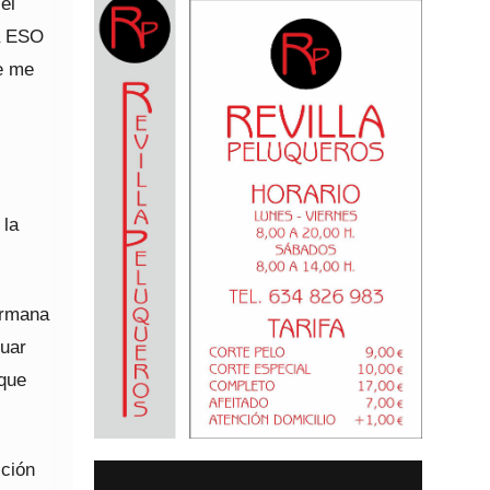
el
la ESO
e me
 la
ermana
nuar
 que
cción