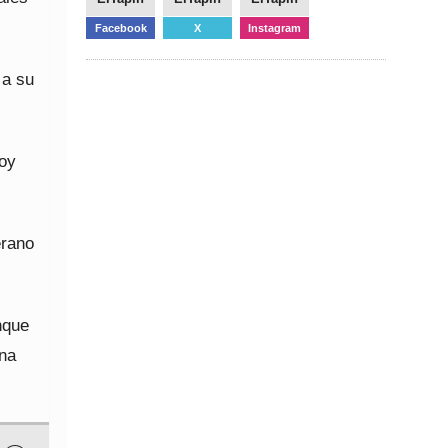
Facebook
X
Instagram
 a su
doy
erano
nque
ina