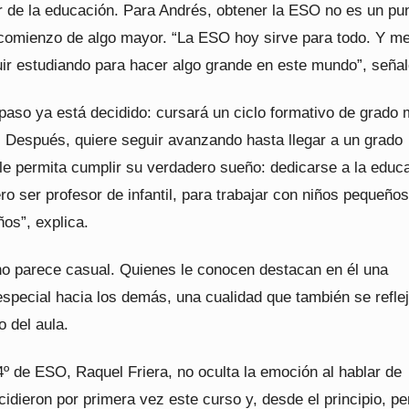
or de la educación. Para Andrés, obtener la ESO no es un pu
el comienzo de algo mayor. “La ESO hoy sirve para todo. Y m
uir estudiando para hacer algo grande en este mundo”, señal
paso ya está decidido: cursará un ciclo formativo de grado
 Después, quiere seguir avanzando hasta llegar a un grado
 le permita cumplir su verdadero sueño: dedicarse a la educ
iero ser profesor de infantil, para trabajar con niños pequeños
ños”, explica.
no parece casual. Quienes le conocen destacan en él una
especial hacia los demás, una cualidad que también se refle
o del aula.
4º de ESO, Raquel Friera, no oculta la emoción al hablar de
idieron por primera vez este curso y, desde el principio, pe