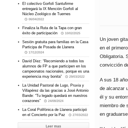
El colectivo Gorfolí Santufirme
entregará la IX Mención Gorfolí al
Núcleo Zoológico de Tuernes
06/04/2022
Finaliza la Ruta de la Tapa con gran
éxito de participación
10/02/2025
Un joven gita
Sesión gratuita para familias en la Casa
en el primero
Participa de Posada de Llanera
17/12/2024
Obligatoria. 
David Díez: “Recomiendo a todos los
convicción d
alumnos de FP a que participen en los
campeonatos nacionales, porque es una
experiencia muy bonita”
29/03/2022
A sus 18 año
La Unidad Pastoral de Lugo, Pruvia y
de alcanzar 
Villapérez da las gracias a José Antonio
Bande: “Tu legado quedará en nuestros
él y su entor
corazones”
24/08/2024
miembro de s
La Coral Polifónica de Llanera participó
en graduarse
en el Concierto por la Paz
27/03/2022
Leer mas