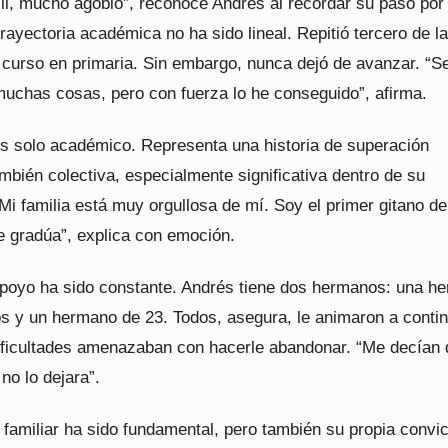
cil, mucho agobio”, reconoce Andrés al recordar su paso por 
 trayectoria académica no ha sido lineal. Repitió tercero de 
 curso en primaria. Sin embargo, nunca dejó de avanzar. “S
muchas cosas, pero con fuerza lo he conseguido”, afirma.
es solo académico. Representa una historia de superación
mbién colectiva, especialmente significativa dentro de su
i familia está muy orgullosa de mí. Soy el primer gitano de
e gradúa”, explica con emoción.
apoyo ha sido constante. Andrés tiene dos hermanos: una h
s y un hermano de 23. Todos, asegura, le animaron a conti
ificultades amenazaban con hacerle abandonar. “Me decían
 no lo dejara”.
 familiar ha sido fundamental, pero también su propia convi