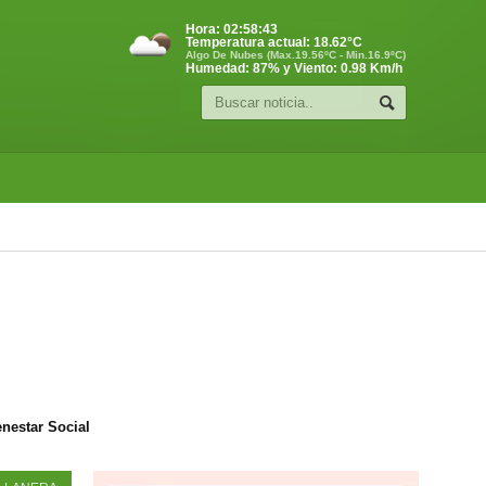
Hora:
02:58:44
Temperatura actual:
18.62
°C
Algo De Nubes (Max.19.56ºC - Min.16.9ºC)
Humedad: 87% y Viento: 0.98 Km/h
enestar Social