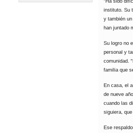
“Ha sido difí
instituto. Su
y también un
han juntado 
Su logro no 
personal y ta
comunidad. “M
familia que s
En casa, el 
de nueve año
cuando las d
siguiera, que
Ese respaldo