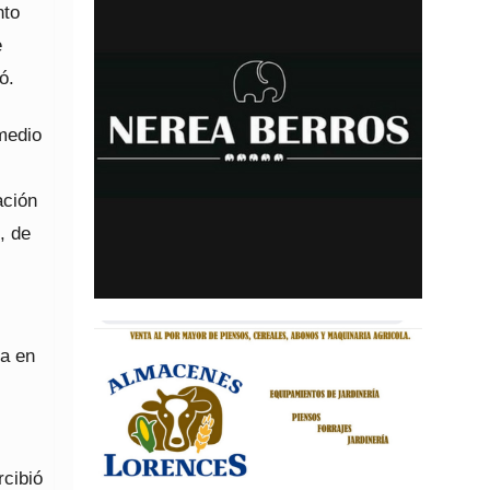
nto
e
ó.
 medio
ación
, de
ja en
rcibió