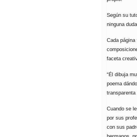
Según su tuto
ninguna duda
Cada página f
composicione
faceta creati
“Él dibuja m
poema dándol
transparenta 
Cuando se le
por sus prof
con sus padr
hermanos, pr