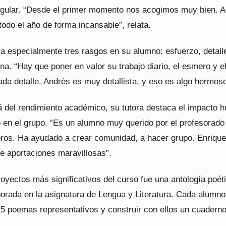
ingular. “Desde el primer momento nos acogimos muy bien. 
todo el año de forma incansable”, relata.
ya especialmente tres rasgos en su alumno: esfuerzo, detall
a. “Hay que poner en valor su trabajo diario, el esmero y e
da detalle. Andrés es muy detallista, y eso es algo hermoso
á del rendimiento académico, su tutora destaca el impacto
o en el grupo. “Es un alumno muy querido por el profesorado
os. Ha ayudado a crear comunidad, a hacer grupo. Enrique
ce aportaciones maravillosas”.
oyectos más significativos del curso fue una antología poét
borada en la asignatura de Lengua y Literatura. Cada alumno
25 poemas representativos y construir con ellos un cuadern