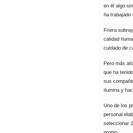
en él algo s
ha trabajado 
Friera subra
calidad human
cuidado de ca
Pero más all
que ha tenid
sus compañer
ilumina y ha
Uno de los pr
personal ela
seleccionar 
propio.