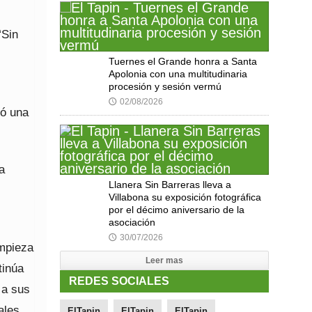
“Sin
Tuernes el Grande honra a Santa
Apolonia con una multitudinaria
procesión y sesión vermú
02/08/2026
🕔
ló una
a
Llanera Sin Barreras lleva a
Villabona su exposición fotográfica
por el décimo aniversario de la
asociación
30/07/2026
🕔
Empieza
Leer mas
tinúa
REDES SOCIALES
 a sus
ales
ElTapin
ElTapin
ElTapin