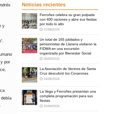
Noticias recientes
Andrés
Ferroñes celebra su gran pulpada
con 400 raciones y abre sus fiestas
por todo lo alto
e y
07/08/2026
🕔
l
Un total de 165 jubilados y
”.
pensionistas de Llanera visitaron la
FIDMA en una excursión
organizada por Bienestar Social
 humano
06/08/2026
🕔
 y por
La Asociación de Vecinos de Santa
ce,
Cruz descubrió los Covarones
04/08/2026
🕔
ica
La Vega y Ferroñes presentan una
completa programación para sus
 debía
fiestas
o
03/08/2026
🕔