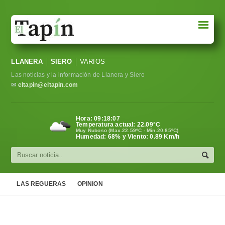
☰
Portada
LLANERA
SIERO
VARIOS
Sociedad
Las noticias y la información de Llanera y Siero
Política
✉
eltapin@eltapin.com
Deportes
Hora:
09:18:08
Temperatura actual:
22.09
°C
Varios
Muy Nuboso (Max.22.59ºC - Min.20.85ºC)
Humedad: 68% y Viento: 0.89 Km/h
Cultura
Asturias
LAS REGUERAS
OPINION
Videos
Carta al director