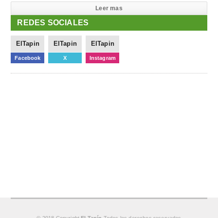
Leer mas
REDES SOCIALES
ElTapin
ElTapin
ElTapin
Facebook
X
Instagram
© 2018 Copyright
El Tapín
Todos los derechos reservados