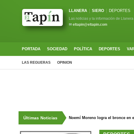
LLANERA
SIERO
DEPORTES
Las noticias y la información de Llanera
✉
eltapin@eltapin.com
PORTADA
SOCIEDAD
POLÍTICA
DEPORTES
VA
LAS REGUERAS
OPINION
Últimas Noticias
Noemí Moreno logra el bronce en e