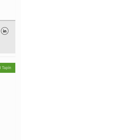

l Tapín