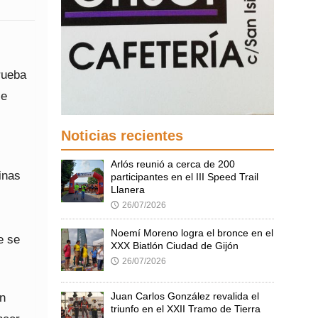
rueba
se
Noticias recientes
Arlós reunió a cerca de 200
inas
participantes en el III Speed Trail
Llanera
26/07/2026
🕔
Noemí Moreno logra el bronce en el
e se
XXX Biatlón Ciudad de Gijón
26/07/2026
🕔
en
Juan Carlos González revalida el
triunfo en el XXII Tramo de Tierra