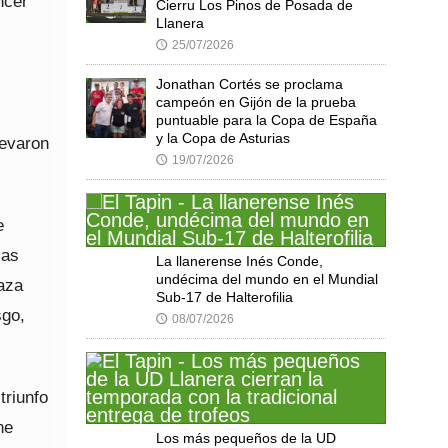
ncer
Cierru Los Pinos de Posada de
Llanera
25/07/2026
🕔
Jonathan Cortés se proclama
campeón en Gijón de la prueba
puntuable para la Copa de España
y la Copa de Asturias
levaron
19/07/2026
🕔
e
mas
La llanerense Inés Conde,
undécima del mundo en el Mundial
aza
Sub-17 de Halterofilia
sgo,
08/07/2026
🕔
triunfo
ne
Los más pequeños de la UD