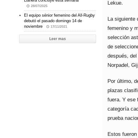
Llanera concluye esta semana
Lekue.
28/07/2025
El equipo sénior femenino del All-Rugby
La siguiente
debutó el pasado domingo 14 de
noviembre
17/11/2021
femenino y mi
selección as
Leer mas
de seleccion
después, del 
Norpadel, Gij
Por último, d
plazas clasif
fuera. Y ese
categoría cad
prueba nacio
Estos fueron 