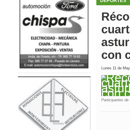
DEPORTES
Récor
cuart
astu
con c
Lunes 11 de Mayo
Participantes de 