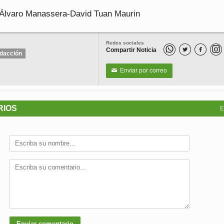
: Álvaro Manassera-David Tuan Maurin
Redes sociales
Compartir Noticia


dacción
Enviar por correo
✉
RIOS
E