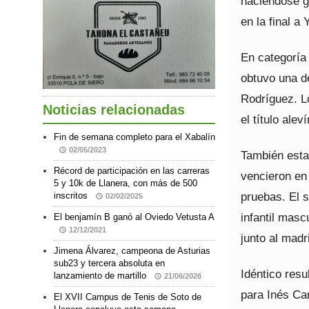
haciéndose g
en la final a
En categoría
obtuvo una d
Rodríguez. L
Noticias relacionadas
el título alev
Fin de semana completo para el Xabalín
02/05/2023
También est
Récord de participación en las carreras
vencieron en 
5 y 10k de Llanera, con más de 500
pruebas. El 
inscritos
02/02/2025
infantil masc
El benjamín B ganó al Oviedo Vetusta A
12/12/2021
junto al madr
Jimena Álvarez, campeona de Asturias
sub23 y tercera absoluta en
Idéntico resu
lanzamiento de martillo
21/06/2026
para Inés Ca
El XVII Campus de Tenis de Soto de