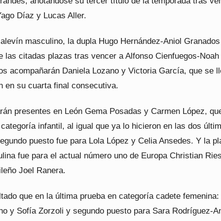
randes, anotándose su tercer título de la temporada tras ve
 Yago Díaz y Lucas Aller.
 alevín masculino, la dupla Hugo Hernández-Aniol Granados
e las citadas plazas tras vencer a Alfonso Cienfuegos-Noah
os acompañarán Daniela Lozano y Victoria García, que se l
ín en su cuarta final consecutiva.
arán presentes en León Gema Posadas y Carmen López, qu
categoría infantil, al igual que ya lo hicieron en las dos últi
segundo puesto fue para Lola López y Celia Ansedes. Y la pl
ulina fue para el actual número uno de Europa Christian Rie
ileño Joel Ranera.
ltado que en la última prueba en categoría cadete femenina: 
no y Sofía Zorzoli y segundo puesto para Sara Rodríguez-A