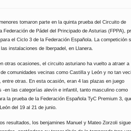
menores tomaron parte en la quinta prueba del Circuito de
a Federación de Pádel del Principado de Asturias (FPPA), p
a para el Ciclo 3 de la Federación Española. La competición 
 las instalaciones de Iberpadel, en Llanera.
en otras ocasiones, el circuito asturiano ha vuelto a atraer a
s de comunidades vecinas como Castilla y León y no tan vec
entre otras. En esta ocasión, eran 4 las plazas en juego
as -en las categorías alevín e infantil, tanto masculino como
ara la prueba de la Federación Española TyC Premium 3, qu
León del 19 al 21 de junio.
los resultados, los benjamines Manuel y Mateo Zorzoli sigu