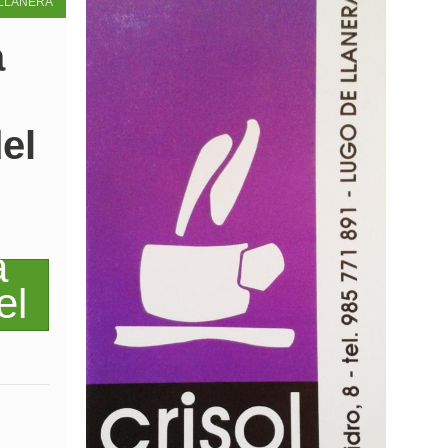
LLANERA
a
el