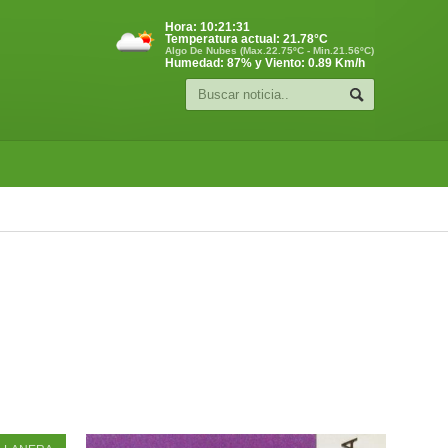
Hora:
10:21:31
Temperatura actual:
21.78
°C
Algo De Nubes (Max.22.75ºC - Min.21.56ºC)
Humedad: 87% y Viento: 0.89 Km/h