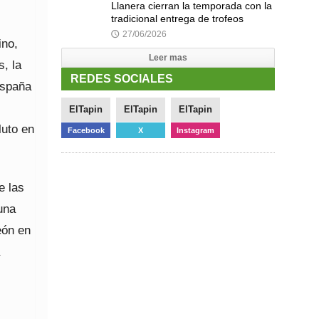
Llanera cierran la temporada con la
tradicional entrega de trofeos
27/06/2026
🕔
ino,
Leer mas
s, la
REDES SOCIALES
España
ElTapin
ElTapin
ElTapin
luto en
Facebook
X
Instagram
e las
una
eón en