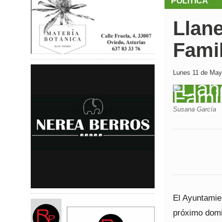
POLÍTICA
Llane
Fami
Lunes 11 de Mayo
Susana García
El Ayuntamien
próximo domi