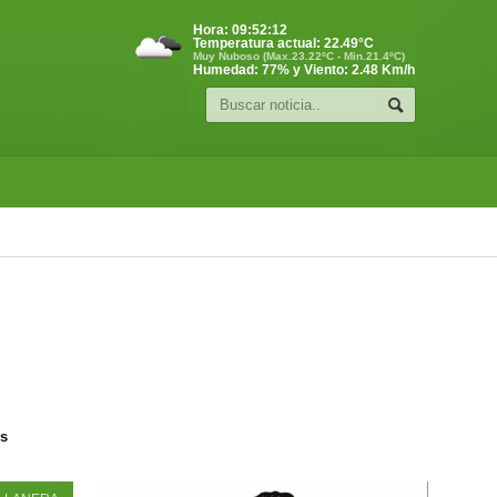
Hora:
09:52:13
Temperatura actual:
22.49
°C
Muy Nuboso (Max.23.22ºC - Min.21.4ºC)
Humedad: 77% y Viento: 2.48 Km/h
os