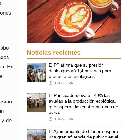
a
iones
lobo
Noticias recientes
aces
El PP afirma que su presión
na. En
desbloqueará 1,4 millones para
e
productores ecológicos
07/08/2026
🕔
El Principado eleva un 40% las
ayudas a la producción ecológica,
esión
que superan los cuatro millones de
un
euros
07/08/2026
🕔
 y de
El Ayuntamiento de Llanera espera
una gran afluencia de público en el