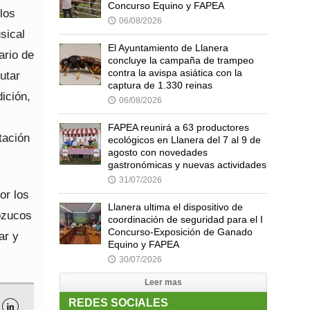
Concurso Equino y FAPEA
los
06/08/2026
🕔
sical
El Ayuntamiento de Llanera
ario de
concluye la campaña de trampeo
contra la avispa asiática con la
utar
captura de 1.330 reinas
dición,
06/08/2026
🕔
FAPEA reunirá a 63 productores
tación
ecológicos en Llanera del 7 al 9 de
agosto con novedades
gastronómicas y nuevas actividades
31/07/2026
🕔
or los
Llanera ultima el dispositivo de
Mozucos
coordinación de seguridad para el I
Concurso-Exposición de Ganado
ar y
Equino y FAPEA
30/07/2026
🕔
Leer mas
REDES SOCIALES
