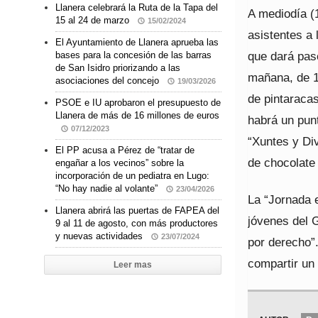
Llanera celebrará la Ruta de la Tapa del
A mediodía (1
15 al 24 de marzo
15/02/2024
asistentes a 
El Ayuntamiento de Llanera aprueba las
que dará pas
bases para la concesión de las barras
de San Isidro priorizando a las
mañana, de 1
asociaciones del concejo
19/03/2026
de pintaracas
PSOE e IU aprobaron el presupuesto de
Llanera de más de 16 millones de euros
habrá un punt
07/12/2023
“Xuntes y Di
El PP acusa a Pérez de “tratar de
de chocolate 
engañar a los vecinos” sobre la
incorporación de un pediatra en Lugo:
“No hay nadie al volante”
23/04/2026
La “Jornada 
Llanera abrirá las puertas de FAPEA del
jóvenes del G
9 al 11 de agosto, con más productores
y nuevas actividades
23/07/2024
por derecho”.
compartir un 
Leer mas