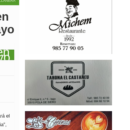
LLANERA
en
ayo
rá el
a”,