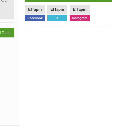
ElTapin
ElTapin
ElTapin
Facebook
X
Instagram
l Tapín