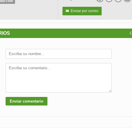
dacción
Enviar por correo
✉
RIOS
E