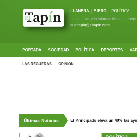
LLANERA
SIERO
POLÍTICA
Las noticias y la información de Llanera
✉
eltapin@eltapin.com
PORTADA
SOCIEDAD
POLÍTICA
DEPORTES
VA
LAS REGUERAS
OPINION
Últimas Noticias
El Principado eleva un 40% las ay