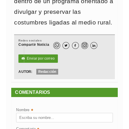
dentro de un programa orientado a
divulgar y preservar las
costumbres ligadas al medio rural.
Redes sociales
Compartir Noticia



Enviar por correo
✉
AUTOR:
Redacción
COMENTARIOS
Nombre
*
Comentario