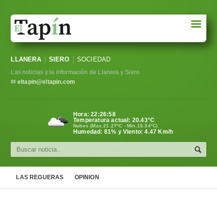
☰
Portada
LLANERA
SIERO
SOCIEDAD
Sociedad
Las noticias y la información de Llanera y Siero
Política
✉
eltapin@eltapin.com
Deportes
Hora:
22:26:59
Temperatura actual:
20.43
°C
Varios
Nubes (Max.21.27ºC - Min.19.34ºC)
Humedad: 81% y Viento: 4.47 Km/h
Cultura
Asturias
LAS REGUERAS
OPINION
Videos
Carta al director