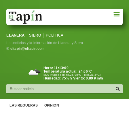
☰
Portada
LLANERA
SIERO
POLÍTICA
Sociedad
Las noticias y la información de Llanera y Siero
Política
✉
eltapin@eltapin.com
Deportes
Hora:
11:13:10
Temperatura actual:
24.66
°C
Varios
Muy Nuboso (Max.25.68ºC - Min.21.4ºC)
Humedad: 75% y Viento: 0.89 Km/h
Cultura
Asturias
LAS REGUERAS
OPINION
Videos
Carta al director