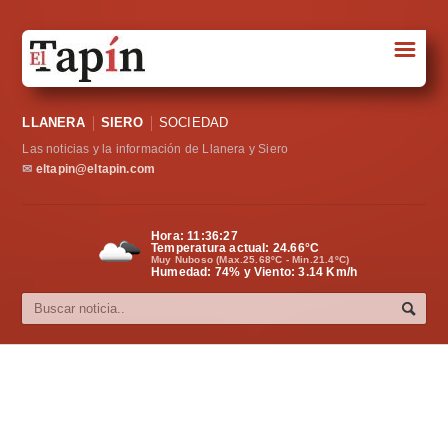
☰
Portada
LLANERA
SIERO
SOCIEDAD
Sociedad
Las noticias y la información de Llanera y Siero
Política
✉
eltapin@eltapin.com
Deportes
Hora:
11:36:27
Temperatura actual:
24.66
°C
Varios
Muy Nuboso (Max.25.68ºC - Min.21.4ºC)
Humedad: 74% y Viento: 3.14 Km/h
Cultura
Asturias
Videos
Carta al director