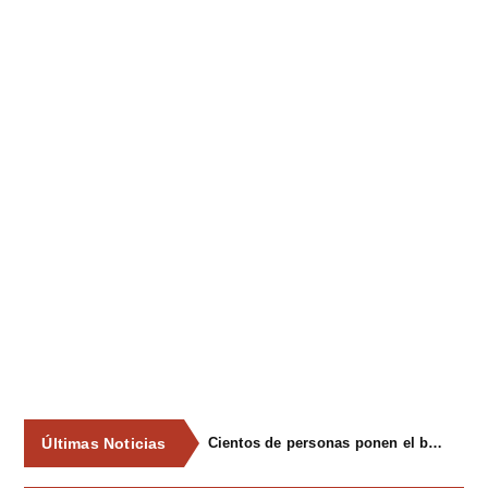
Últimas Noticias
Cientos de personas ponen el broche final a las fiestas de La Salud de Lieres con la tradicional merienda