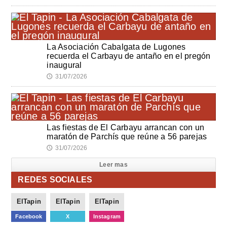
La Asociación Cabalgata de Lugones
recuerda el Carbayu de antaño en el pregón
inaugural
31/07/2026
🕔
Las fiestas de El Carbayu arrancan con un
maratón de Parchís que reúne a 56 parejas
31/07/2026
🕔
Leer mas
REDES SOCIALES
ElTapin
ElTapin
ElTapin
Facebook
X
Instagram