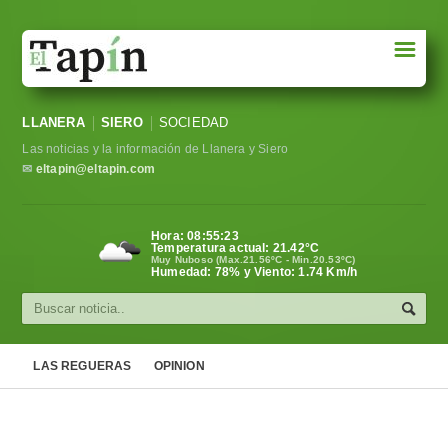
☰
Portada
LLANERA
SIERO
SOCIEDAD
Sociedad
Las noticias y la información de Llanera y Siero
Política
✉
eltapin@eltapin.com
Deportes
Hora:
08:55:24
Temperatura actual:
21.42
°C
Varios
Muy Nuboso (Max.21.56ºC - Min.20.53ºC)
Humedad: 78% y Viento: 1.74 Km/h
Cultura
Asturias
LAS REGUERAS
OPINION
Videos
Carta al director