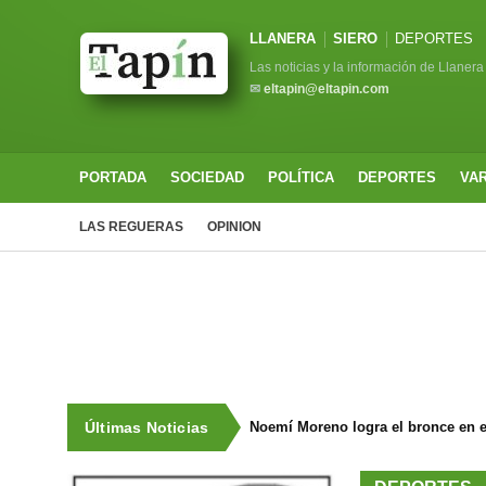
LLANERA
SIERO
DEPORTES
Las noticias y la información de Llanera
✉
eltapin@eltapin.com
PORTADA
SOCIEDAD
POLÍTICA
DEPORTES
VA
LAS REGUERAS
OPINION
Últimas Noticias
Noemí Moreno logra el bronce en e