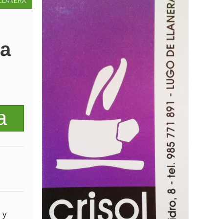
LLANERA
ta
 y