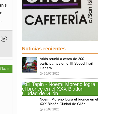
enis
de
.

Noticias recientes
Arlós reunió a cerca de 200
participantes en el III Speed Trail
Llanera
l Tapín
26/07/2026
🕔
Noemí Moreno logra el bronce en el
XXX Biatlón Ciudad de Gijón
26/07/2026
🕔