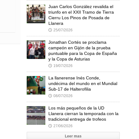
Juan Carlos González revalida el
triunfo en el XXII Tramo de Tierra
Cierru Los Pinos de Posada de
Llanera
25/07/2026
🕔
Jonathan Cortés se proclama
campeón en Gijón de la prueba
puntuable para la Copa de España
y la Copa de Asturias
19/07/2026
🕔
La llanerense Inés Conde,
undécima del mundo en el Mundial
Sub-17 de Halterofilia
08/07/2026
🕔
Los más pequeños de la UD
Llanera cierran la temporada con la
tradicional entrega de trofeos
27/06/2026
🕔
Leer mas