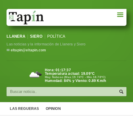
☰
Portada
LLANERA
SIERO
POLÍTICA
Sociedad
Las noticias y la información de Llanera y Siero
Política
✉
eltapin@eltapin.com
Deportes
Hora:
01:17:37
Temperatura actual:
19.09
°C
Varios
Muy Nuboso (Max.19.74ºC - Min.18.78ºC)
Humedad: 84% y Viento: 0.89 Km/h
Cultura
Asturias
LAS REGUERAS
OPINION
Videos
Carta al director