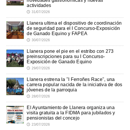
novedades gastronómicas y nuevas
actividades
31/07/2026
🕔
Llanera ultima el dispositivo de coordinación
de seguridad para el I Concurso-Exposición
de Ganado Equino y FAPEA
30/07/2026
🕔
Llanera pone el pie en el estribo con 273
preinscripciones para su I Concurso-
Exposición de Ganado Equino
29/07/2026
🕔
Llanera estrena la "I Ferroñes Race", una
carrera popular nacida de la iniciativa de dos
jóvenes de la parroquia
28/07/2026
🕔
El Ayuntamiento de Llanera organiza una
visita gratuita a la FIDMA para jubilados y
pensionistas del concejo
23/07/2026
🕔