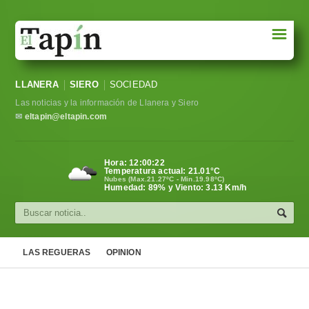
☰
Portada
LLANERA
SIERO
SOCIEDAD
Sociedad
Las noticias y la información de Llanera y Siero
Política
✉
eltapin@eltapin.com
Deportes
Hora:
12:00:23
Temperatura actual:
21.01
°C
Varios
Nubes (Max.21.27ºC - Min.19.98ºC)
Humedad: 89% y Viento: 3.13 Km/h
Cultura
Asturias
LAS REGUERAS
OPINION
Videos
Carta al director