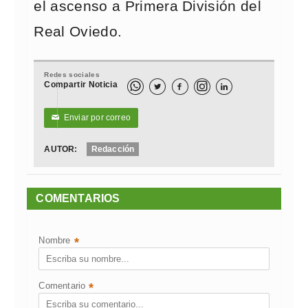
el ascenso a Primera División del
Real Oviedo.
Redes sociales
Compartir Noticia



Enviar por correo
✉
AUTOR:
Redacción
COMENTARIOS
Nombre
*
Comentario
*